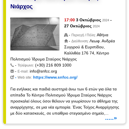
Νιάρχος
17:00
3 Οκτώβριος
-
2024
27 Οκτώβριος
2024
-
Αθήνα
Περιοχή / Πόλη:
-
Λεωφ. Ανδρέα
Διεύθυνση:
Συγγρού & Ευριπίδου,
Καλλιθέα 176 74, Κέντρο
Πολιτισμού Ίδρυμα Σταύρος Νιάρχος
-
(+30) 216 809 1000
Τηλέφωνο:
-
info@snfcc.org
E-mail:
-
https://www.snfcc.org/
Web site:
Για ενήλικες και παιδιά αυστηρά άνω των 6 ετών για όλα τα
επίπεδα Το Κέντρο Πολιτισμού Ίδρυμα Σταύρος Νιάρχος
προσκαλεί όλους όσοι θέλουν να γνωρίσουν το άθλημα της
αναρρίχησης, σε μια νέα εμπειρία. Ένας Τοίχος Αναρρίχησης
με δύο κατασκευές, σε υπαίθριο στεγασμένο σημείο,...
.....»