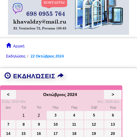
Αρχική
Εκδηλώσεις
22 Οκτώβριος 2024
ΕΚΔΗΛΏΣΕΙΣ
<
Οκτώβριος 2024
>
Ελάχ: 2016-Μάι.
Μέγ: 2026-Δεκ.
Δευ
Τρί
Τετ
Πέμ
Παρ
Σάβ
Κυρ
1
2
3
4
5
6
7
8
9
10
11
12
13
14
15
16
17
18
19
20