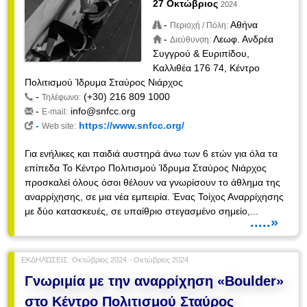
27 Οκτώβριος
2024
-
Αθήνα
Περιοχή / Πόλη:
-
Λεωφ. Ανδρέα
Διεύθυνση:
Συγγρού & Ευριπίδου,
Καλλιθέα 176 74, Κέντρο
Πολιτισμού Ίδρυμα Σταύρος Νιάρχος
-
(+30) 216 809 1000
Τηλέφωνο:
-
info@snfcc.org
E-mail:
-
https://www.snfcc.org/
Web site:
Για ενήλικες και παιδιά αυστηρά άνω των 6 ετών για όλα τα
επίπεδα Το Κέντρο Πολιτισμού Ίδρυμα Σταύρος Νιάρχος
προσκαλεί όλους όσοι θέλουν να γνωρίσουν το άθλημα της
αναρρίχησης, σε μια νέα εμπειρία. Ένας Τοίχος Αναρρίχησης
με δύο κατασκευές, σε υπαίθριο στεγασμένο σημείο,...
.....»
ΕΚΔΗΛΏΣΕΙΣ: Οκτώβριος 2024 - Οκτώβριος 2024
Γνωριμία με την αναρρίχηση «Boulder»
στο Κέντρο Πολιτισμού Σταύρος