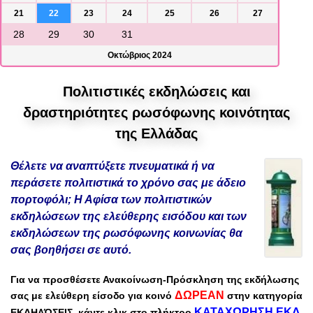
21
22
23
24
25
26
27
28
29
30
31
Οκτώβριος 2024
Πολιτιστικές εκδηλώσεις και
δραστηριότητες ρωσόφωνης κοινότητας
της Ελλάδας
Θέλετε να αναπτύξετε πνευματικά ή να
περάσετε πολιτιστικά το χρόνο σας με άδειο
πορτοφόλι; Η Αφίσα των πολιτιστικών
εκδηλώσεων της ελεύθερης εισόδου και των
εκδηλώσεων της ρωσόφωνης κοινωνίας θα
σας βοηθήσει σε αυτό.
Για να προσθέσετε
Ανακοίνωση-Πρόσκληση
της εκδήλωσης
ΔΩΡΕΑΝ
σας
με
ελεύθερη είσοδο
για κοινό
στην
κατηγορία
ΚΑΤΑΧΩΡΗΣΗ ΕΚΔ
ΕΚΔΗΛΏΣΕΙΣ
,
κάντε κλικ στο πλήκτρο