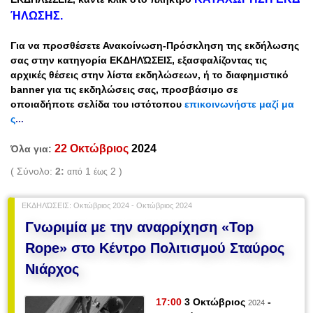
ΉΛΩΣΗΣ
.
Για να προσθέσετε
Ανακοίνωση-Πρόσκληση
της εκδήλωσης
σας στην κατηγορία ΕΚΔΗΛΏΣΕΙΣ, εξασφαλίζοντας τις
αρχικές θέσεις στην λίστα εκδηλώσεων, ή
το διαφημιστικό
banner για τις εκδηλώσεις σας
, προσβάσιμο
σε
οποιαδήποτε σελίδα του ιστότοπου
ε
πικοινωνήστε μαζί μα
ς
...
22 Οκτώβριος
2024
Όλα για:
( Σύνολο:
2:
1
2 )
από
έως
ΕΚΔΗΛΏΣΕΙΣ: Οκτώβριος 2024 - Οκτώβριος 2024
Γνωριμία με την αναρρίχηση «Top
Rope» στο Κέντρο Πολιτισμού Σταύρος
Νιάρχος
17:00
3 Οκτώβριος
-
2024