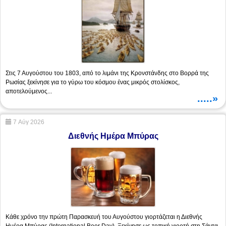
Στις 7 Αυγούστου του 1803, από το λιμάνι της Κρονστάνδης στο Βορρά της
Ρωσίας ξεκίνησε για το γύρω του κόσμου ένας μικρός στολίσκος,
αποτελούμενος...
.....»
7 Αύγ 2026
Διεθνής Ημέρα Μπύρας
Κάθε χρόνο την πρώτη Παρασκευή του Αυγούστου γιορτάζεται η Διεθνής
Ημέρα Μπύρας (International Beer Day). Ξεκίνησε ως τοπική γιορτή στη Σάντα