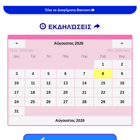
Όλα τα Διαφήμιση-Banners
ΕΚΔΗΛΏΣΕΙΣ
<
Αύγουστος 2026
>
Ελάχ: 2016-Μάι.
Μέγ: 2026-Δεκ.
Δευ
Τρί
Τετ
Πέμ
Παρ
Σάβ
Κυρ
1
2
3
4
5
6
7
8
9
10
11
12
13
14
15
16
17
18
19
20
21
22
23
24
25
26
27
28
29
30
31
Αύγουστος 2026