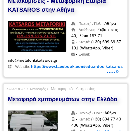
Μετακομίσεις - Μεταφορική Εταιρία
KATSAROS στην Αθήνα
-
Αθήνα
Περιοχή / Πόλη:
-
Σεβαστείας
Διεύθυνση:
40, Ιλίσια 157 71
-
(+30) 699 69 57
Κινητό:
191 (WhatsApp, Viber)
-
E-mail:
info@metaforikikatsaros.gr
-
https://www.facebook.com/eduardos.katsaros
Web site:
.....»
Μεταφορικές Υπηρεσίες
ΚΑΤΆΛΟΓΟΣ
Μεταφορές
Μεταφορά εμπορευμάτων στην Ελλάδα
-
Αθήνα
Περιοχή / Πόλη:
-
(+30) 694 77 40
Κινητό:
406 (WhatsApp, Viber)