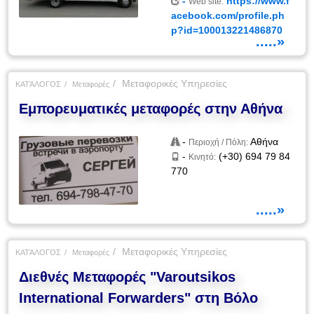
-
https://www.f
Web site:
acebook.com/profile.ph
p?id=100013221486870
.....»
Μεταφορικές Υπηρεσίες
ΚΑΤΆΛΟΓΟΣ
Μεταφορές
Εμπορευματικές μεταφορές στην Αθήνα
-
Αθήνα
Περιοχή / Πόλη:
-
(+30) 694 79 84
Κινητό:
770
.....»
Μεταφορικές Υπηρεσίες
ΚΑΤΆΛΟΓΟΣ
Μεταφορές
Διεθνές Μεταφορές "Varoutsikos
International Forwarders" στη Βόλο