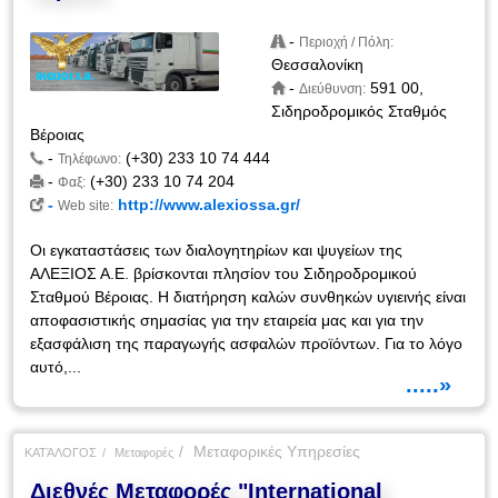
-
Περιοχή / Πόλη:
Θεσσαλονίκη
-
591 00,
Διεύθυνση:
Σιδηροδρομικός Σταθμός
Βέροιας
-
(+30) 233 10 74 444
Τηλέφωνο:
-
(+30) 233 10 74 204
Φαξ:
-
http://www.alexiossa.gr/
Web site:
Οι εγκαταστάσεις των διαλογητηρίων και ψυγείων της
ΑΛΕΞΙΟΣ Α.Ε. βρίσκονται πλησίον του Σιδηροδρομικού
Σταθμού Βέροιας. Η διατήρηση καλών συνθηκών υγιεινής είναι
αποφασιστικής σημασίας για την εταιρεία μας και για την
εξασφάλιση της παραγωγής ασφαλών προϊόντων. Για το λόγο
αυτό,...
.....»
Μεταφορικές Υπηρεσίες
ΚΑΤΆΛΟΓΟΣ
Μεταφορές
Διεθνές Μεταφορές "International