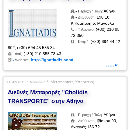
-
Αθήνα
Περιοχή / Πόλη:
-
190 18,
Διεύθυνση:
Κ.Καμπόλη 6, Μαγούλα
-
(+30) 210 95
Τηλέφωνο:
72 350
-
(+30) 694 44 42
Κινητό:
802, (+30) 694 45 555 34
-
(+30) 210 555 73 43
Φαξ:
-
http://ignatiadis.com/
Web site:
.....»
Μεταφορικές Υπηρεσίες
ΚΑΤΆΛΟΓΟΣ
Μεταφορές
Διεθνές Μεταφορές "Cholidis
TRANSPORTE" στην Αθήνα
-
Αθήνα
Περιοχή / Πόλη:
-
Ιβίσκου 90,
Διεύθυνση:
Αχαρνές 136 72