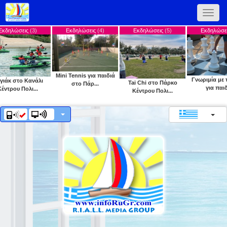
Toggle
naviga
Εκδηλώσεις
(4)
Εκδηλώσεις
(5)
Εκδηλώσεις
(6)
Mini Tennis για παιδιά
Γνωριμία με το σκάκι
ι
Tai Chi στο Πάρκο
στο Πάρ...
για παιδι...
Κέντρου Πολι...
Κ