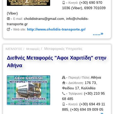
-
(+30) 690 970
Κινητό:
1036 (Viber), 6909 701039
(Viber)
-
cholidistrans@gmail.com
,
info@cholidis-
E-mail:
transporte.gr
-
http://www.cholidis-transporte.gr/
Web site:
.....»
Μεταφορικές Υπηρεσίες
ΚΑΤΆΛΟΓΟΣ
Μεταφορές
Διεθνές Μεταφορές "Αφοι Χαριτίδη" στην
Αθήνα
-
Αθήνα
Περιοχή / Πόλη:
-
176 73,
Διεύθυνση:
Φειδίου 17, Καλλιθέα
-
(+30) 210 95
Τηλέφωνο:
68 485
-
(+30) 694 49 11
Κινητό:
885, (+30) 694 09 009 05
.....»