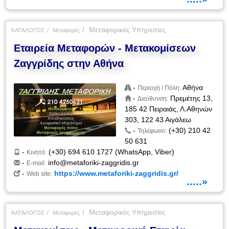
Μεταφορικές Υπηρεσίες
ΚΑΤΆΛΟΓΟΣ
Μεταφορές
Εταιρεία Μεταφορών - Μετακομίσεων
Ζαγγρίδης στην Αθήνα
-
Αθήνα
Περιοχή / Πόλη:
-
Πρεμέτης 13,
Διεύθυνση:
185 42 Πειραιάς, Λ.Αθηνών
303, 122 43 Αιγάλεω
-
(+30) 210 42
Τηλέφωνο:
50 631
-
(+30) 694 610 1727 (WhatsApp, Viber)
Κινητό:
-
info@metaforiki-zaggridis.gr
E-mail:
-
https://www.metaforiki-zaggridis.gr/
Web site:
.....»
Μεταφορικές Υπηρεσίες
ΚΑΤΆΛΟΓΟΣ
Μεταφορές