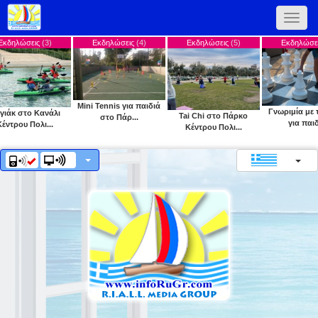
Toggle
naviga
)
Εκδηλώσεις
(4)
Εκδηλώσεις
(5)
Εκδηλώσεις
(6)
Mini Tennis για παιδιά
Γνωριμία με το σκάκι
άλι
Tai Chi στο Πάρκο
στο Πάρ...
για παιδι...
..
Κέντρου Πολι...