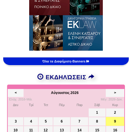
Όλα τα Διαφήμιση-Banners
ΕΚΔΗΛΏΣΕΙΣ
<
Αύγουστος 2026
>
Ελάχ: 2016-Μάι.
Μέγ: 2026-Δεκ.
Δευ
Τρί
Τετ
Πέμ
Παρ
Σάβ
Κυρ
1
2
3
4
5
6
7
8
9
10
11
12
13
14
15
16