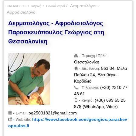
Δερματολόγοι -
ΚΑΤΆΛΟΓΟΣ
Ιατρική
Ειδικοί Ιατροί
Αφροδισιολόγοι
Δερματολόγος - Αφροδισιολόγος
Παρασκευόπουλος Γεώργιος στη
Θεσσαλονίκη
-
Περιοχή / Πόλη:
Θεσσαλονίκη
-
563 34, Μελά
Διεύθυνση:
Παύλου 24, Ελευθέριο -
Κορδελιό
-
(+30) 2310 77
Τηλέφωνο:
48 61
-
(+30) 699 55 25
Κινητό:
878 (WhatsApp, Viber)
-
pg25031821@gmail.com
E-mail:
-
https://www.facebook.com/georgios.paraskev
Web site:
opoulos.9