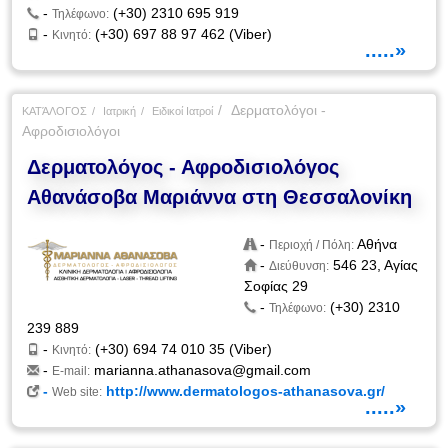
-
(+30) 2310 695 919
Τηλέφωνο:
-
(+30) 697 88 97 462 (Viber)
Κινητό:
.....»
Δερματολόγοι -
ΚΑΤΆΛΟΓΟΣ
Ιατρική
Ειδικοί Ιατροί
Αφροδισιολόγοι
Δερματολόγος - Αφροδισιολόγος
Αθανάσοβα Μαριάννα στη Θεσσαλονίκη
-
Αθήνα
Περιοχή / Πόλη:
-
546 23, Αγίας
Διεύθυνση:
Σοφίας 29
-
(+30) 2310
Τηλέφωνο:
239 889
-
(+30) 694 74 010 35 (Viber)
Κινητό:
-
marianna.athanasova@gmail.com
E-mail:
-
http://www.dermatologos-athanasova.gr/
Web site:
.....»