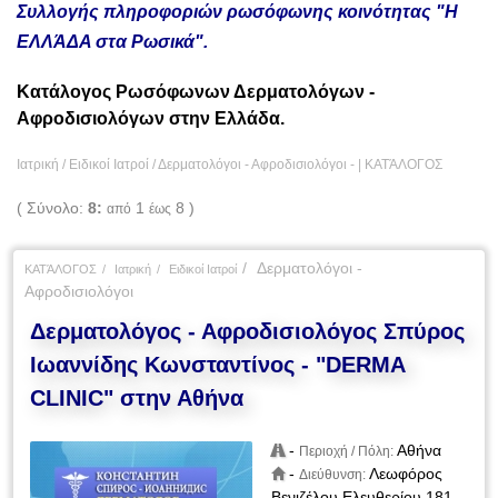
Συλλογής πληροφοριών ρωσόφωνης κοινότητας "Η
ΕΛΛΆΔΑ στα Ρωσικά".
Κατάλογος Ρωσόφωνων Δερματολόγων -
Αφροδισιολόγων στην Ελλάδα.
Ιατρική / Ειδικοί Ιατροί / Δερματολόγοι - Αφροδισιολόγοι - |
ΚΑΤΆΛΟΓΟΣ
( Σύνολο:
8:
1
8 )
από
έως
Δερματολόγοι -
ΚΑΤΆΛΟΓΟΣ
Ιατρική
Ειδικοί Ιατροί
Αφροδισιολόγοι
Δερματολόγος - Αφροδισιολόγος Σπύρος
Ιωαννίδης Κωνσταντίνος - "DERMA
CLINIC" στην Αθήνα
-
Αθήνα
Περιοχή / Πόλη:
-
Λεωφόρος
Διεύθυνση:
Βενιζέλου Ελευθερίου 181,