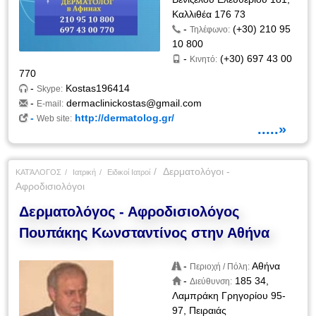
Καλλιθέα 176 73
-
(+30) 210 95
Τηλέφωνο:
10 800
-
(+30) 697 43 00
Κινητό:
770
-
Kostas196414
Skype:
-
dermaclinickostas@gmail.com
E-mail:
-
http://dermatolog.gr/
Web site:
.....»
Δερματολόγοι -
ΚΑΤΆΛΟΓΟΣ
Ιατρική
Ειδικοί Ιατροί
Αφροδισιολόγοι
Δερματολόγος - Αφροδισιολόγος
Πουπάκης Κωνσταντίνος στην Αθήνα
-
Αθήνα
Περιοχή / Πόλη:
-
185 34,
Διεύθυνση:
Λαμπράκη Γρηγορίου 95-
97, Πειραιάς