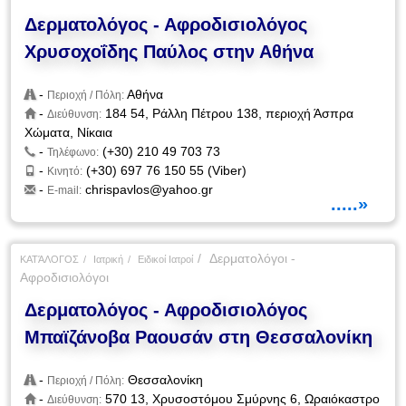
Δερματολόγος - Αφροδισιολόγος
Χρυσοχοΐδης Παύλος στην Αθήνα
-
Αθήνα
Περιοχή / Πόλη:
-
184 54, Ράλλη Πέτρου 138, περιοχή Άσπρα
Διεύθυνση:
Χώματα, Νίκαια
-
(+30) 210 49 703 73
Τηλέφωνο:
-
(+30) 697 76 150 55 (Viber)
Κινητό:
-
chrispavlos@yahoo.gr
E-mail:
.....»
Δερματολόγοι -
ΚΑΤΆΛΟΓΟΣ
Ιατρική
Ειδικοί Ιατροί
Αφροδισιολόγοι
Δερματολόγος - Αφροδισιολόγος
Μπαϊζάνοβα Ραουσάν στη Θεσσαλονίκη
-
Θεσσαλονίκη
Περιοχή / Πόλη:
-
570 13, Χρυσοστόμου Σμύρνης 6, Ωραιόκαστρο
Διεύθυνση: