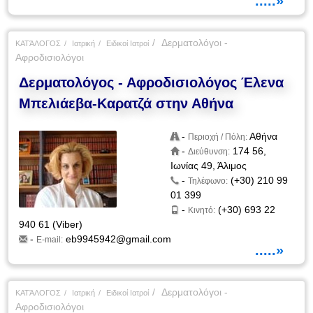
.....»
Δερματολόγοι -
ΚΑΤΆΛΟΓΟΣ
Ιατρική
Ειδικοί Ιατροί
Αφροδισιολόγοι
Δερματολόγος - Αφροδισιολόγος Έλενα
Μπελιάεβα-Καρατζά στην Αθήνα
-
Αθήνα
Περιοχή / Πόλη:
-
174 56,
Διεύθυνση:
Ιωνίας 49, Άλιμος
-
(+30) 210 99
Τηλέφωνο:
01 399
-
(+30) 693 22
Κινητό:
940 61 (Viber)
-
eb9945942@gmail.com
E-mail:
.....»
Δερματολόγοι -
ΚΑΤΆΛΟΓΟΣ
Ιατρική
Ειδικοί Ιατροί
Αφροδισιολόγοι