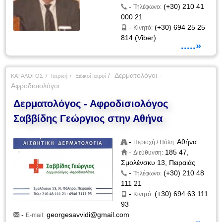
-
(+30) 210 41
Τηλέφωνο:
000 21
-
(+30) 694 25 25
Κινητό:
814 (Viber)
.....»
Δερματολόγοι -
ΚΑΤΆΛΟΓΟΣ
Ιατρική
Ειδικοί Ιατροί
Αφροδισιολόγοι
Δερματολόγος - Αφροδισιολόγος
Σαββίδης Γεώργιος στην Αθήνα
-
Αθήνα
Περιοχή / Πόλη:
-
185 47,
Διεύθυνση:
Σμολένσκυ 13, Πειραιάς
-
(+30) 210 48
Τηλέφωνο:
111 21
-
(+30) 694 63 111
Κινητό:
93
-
georgesavvidi@gmail.com
E-mail: