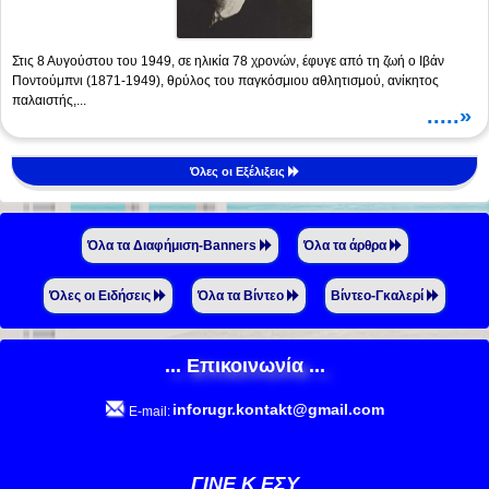
Στις 8 Αυγούστου του 1949, σε ηλικία 78 χρονών, έφυγε από τη ζωή ο Ιβάν
Ποντούμπνι (1871-1949), θρύλος του παγκόσμιου αθλητισμού, ανίκητος
παλαιστής,...
.....»
Όλες οι Εξέλιξεις
Όλα τα Διαφήμιση-Banners
Όλα τα άρθρα
Όλες οι Ειδήσεις
Όλα τα Βίντεο
Βίντεο-Γκαλερί
... Επικοινωνία ...
inforugr.kontakt@gmail.com
E-mail:
ΓΙΝΕ Κ ΕΣΥ