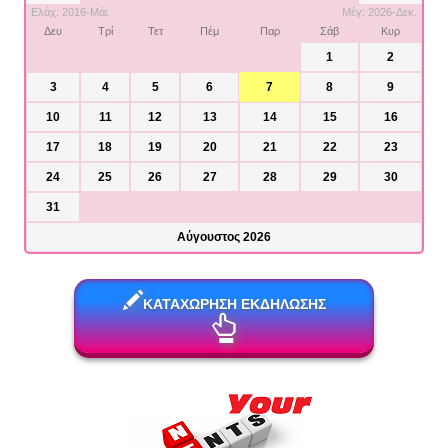
Ελάχ: 2016-Μάι.
Μέγ: 2026-Δεκ.
Δευ
Τρί
Τετ
Πέμ
Παρ
Σάβ
Κυρ
1
2
3
4
5
6
7
8
9
10
11
12
13
14
15
16
17
18
19
20
21
22
23
24
25
26
27
28
29
30
31
Αύγουστος 2026
ΚΑΤΑΧΩΡΗΣΗ ΕΚΔΗΛΩΣΗΣ