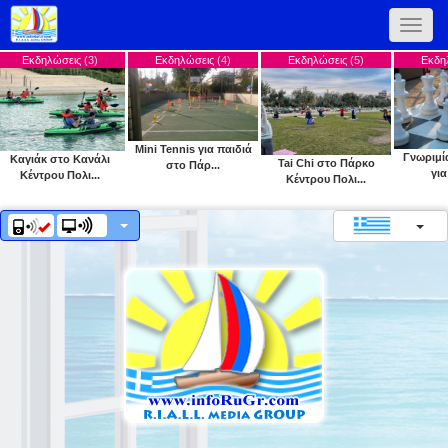
Toggle
naviga
ώσεις
(3)
Εκδηλώσεις
(4)
Εκδηλώσεις
(5)
Εκδηλώσεις
(6)
Mini Tennis για παιδιά
Γνωριμία με το σκά
στο Κανάλι
Tai Chi στο Πάρκο
στο Πάρ...
για παιδι...
υ Πολι...
Κέντρου Πολι...