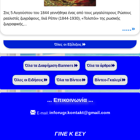
Στις 5 Αυγούστου του 1844 γεννήθηκε ένας από τους μεγαλύτερους Ρώσους
ρεαλιστές ζωγράφους, Ιλιά Ρέπιν (1844-1930), «Τολστόι» της ρωσικής
ζωγραφικής,...
.....»
Όλες οι Εξέλιξεις
Όλα τα Διαφήμιση-Banners
Όλα τα άρθρα
Όλες οι Ειδήσεις
Όλα τα Βίντεο
Βίντεο-Γκαλερί
... Επικοινωνία ...
inforugr.kontakt@gmail.com
E-mail:
ΓΙΝΕ Κ ΕΣΥ