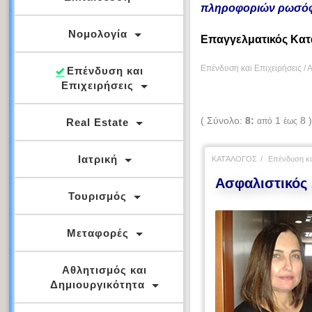
πληροφοριών ρωσόφ
Νομολογία
Επαγγελματικός Κα
Επένδυση και Επιχειρήσεις / 
Επένδυση και
Επιχειρήσεις
( Σύνολο:
8:
1
8 
Real Estate
από
έως
Ιατρική
ΚΑΤΆΛΟΓΟΣ
Επένδυση κα
Ασφαλιστικός 
Τουρισμός
Μεταφορές
Αθλητισμός και
Δημιουργικότητα