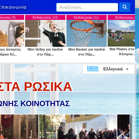
Επικοινωνία
Εκδηλώσεις
(10)
Εκδηλώσεις
(11)
Εκδηλώσεις
(12)
Εκδηλ
Mat Pilates στο Πάρκο
Mini Volley για παιδιά
Mini Basket για παιδιά
"Park your
Κέντρου ...
στο Πάρ...
στο Πάρ...
Κέντ
Ελληνικά
ΣΤΑ ΡΩΣΙΚΑ
ΝΗΣ ΚΟΙΝΟΤΗΤΑΣ