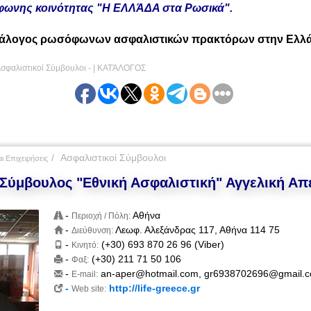
ωνης κοινότητας "Η ΕΛΛΆΔΑ στα Ρωσικά".
τάλογος ρωσόφωνων ασφαλιστικών πρακτόρων στην Ελλ
Ασφαλιστικοί Σύμβουλοι - |
ΚΑΤΆΛΟΓΟΣ
)
Ασφαλιστικοί Σύμβουλοι
ι Επιχειρήσεις
Σύμβουλος "Εθνική Ασφαλιστική" Αγγελική Απ
-
Αθήνα
Περιοχή / Πόλη:
-
Λεωφ. Αλεξάνδρας 117, Αθήνα 114 75
Διεύθυνση:
-
(+30) 693 870 26 96 (Viber)
Κινητό:
-
(+30) 211 71 50 106
Φαξ:
-
an-aper@hotmail.com
,
gr6938702696@gmail.
E-mail:
-
http://life-greece.gr
Web site: