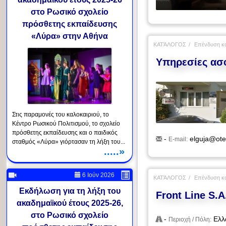
στο Ρωσικό σχολείο
πρόσθετης εκπαίδευσης
«Λύρα» στην Αθήνα
ΚΑΤΆΛΟΓΟΣ
Επένδυση κα
Υπηρεσίες ασ
Στις παραμονές του καλοκαιριού, το
Κέντρο Ρωσικού Πολιτισμού, το σχολείο
πρόσθετης εκπαίδευσης και ο παιδικός
-
elguja@ote
E-mail:
σταθμός «Λύρα» γιόρτασαν τη λήξη του...
.....»
6 Ιούν 2026
ΚΑΤΆΛΟΓΟΣ
Επένδυση κα
Εκδήλωση για τη λήξη του
Front Line S.
ακαδημαϊκού έτους 2025-26,
στο Ρωσικό σχολείο
-
Ελλ
Περιοχή / Πόλη: