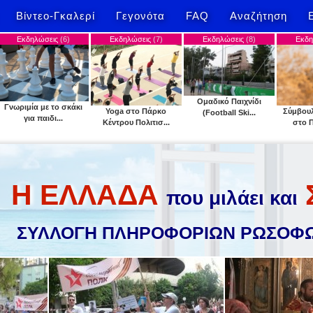
Βίντεο-Γκαλερί
Γεγονότα
FAQ
Αναζήτηση
6)
Εκδηλώσεις
(7)
Εκδηλώσεις
(8)
Εκδηλώσεις
(9)
Ομαδικό Παιχνίδι
σκάκι
Yoga στο Πάρκο
Σύμβουλος άσκησης
(Football Ski...
Κέντρου Πολιτισ...
στο Πάρκο Κέ...
Η ΕΛΛΑΔΑ
που μιλάει και
ΣΥΛΛΟΓΗ ΠΛΗΡΟΦΟΡΙΩΝ ΡΩΣΟΦΩ