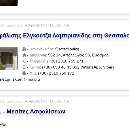
Ασφαλιστικοί Σύμβουλοι
ι Επιχειρήσεις
φάλισης Ελγκούτζα Λαμπριανίδης στη Θεσσαλο
-
Θεσσαλονίκη
Περιοχή / Πόλη:
-
562 24, Απόλλωνος 53, Εύοσμος
Διεύθυνση:
-
(+30) 2310 759 171
Τηλέφωνο:
-
(+30) 693 48 43 852 (WhatsApp, Viber)
Κινητό:
-
(+30) 2310 759 171
Φαξ:
net.gr
,
sk.am@mail.ru
Ασφαλιστικοί Σύμβουλοι
ι Επιχειρήσεις
A. - Μεσίτες Ασφαλίσεων
άδα