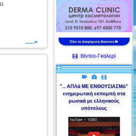
11
.....»
Όλα τα Διαφήμιση-Banners
Βίντεο-Γκαλερί
"... ΑΠΛά ΜΕ ΕΝΘΟΥΣΙΑΣΜό"
ενημερωτική εκπομπή στα
ρωσικά με ελληνικούς
υπότιτλους