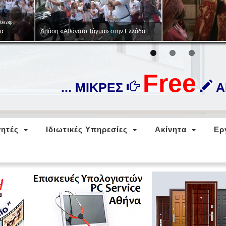
Στρατιωτικό-πατριωτικό παιχνίδι
«ΖΑΡΝΙΤΣΑ»
Free
... ΜΙΚΡΕΣ
ΑΓ
ητές
Ιδιωτικές Υπηρεσίες
Ακίνητα
Ερ