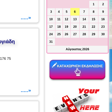
1
2
3
4
5
6
7
8
9
.....»
10
11
12
13
14
15
16
17
18
19
20
21
22
23
24
25
26
27
28
29
30
ργιάδη
31
Αύγουστος 2026
 176 75
ΚΑΤΑΧΩΡΗΣΗ ΕΚΔΗΛΩΣΗΣ
.....»