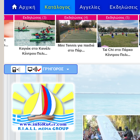
Αρχική
Κατάλογος
Αγγελίες
Εκδηλώσεις
ηλώσεις
(3)
Εκδηλώσεις
(4)
Εκδηλώσεις
(5)
Εκδηλώσεις
(
Mini Tennis για παιδιά
Γνωριμία με το 
κ στο Κανάλι
Tai Chi στο Πάρκο
στο Πάρ...
για παιδι...
τρου Πολι...
Κέντρου Πολι...
ΓΡΉΓΟΡΟΣ