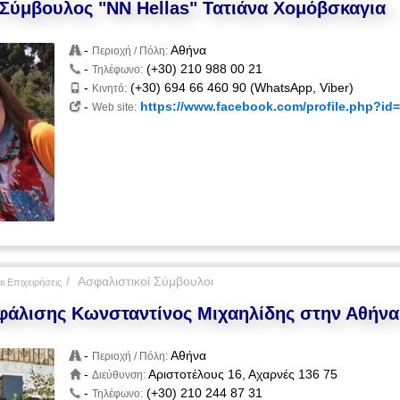
Σύμβουλος "NN Hellas" Τατιάνα Χομόβσκαγια
-
Αθήνα
Περιοχή / Πόλη:
-
(+30) 210 988 00 21
Τηλέφωνο:
-
(+30) 694 66 460 90 (WhatsApp, Viber)
Κινητό:
-
https://www.facebook.com/profile.php?id
Web site:
Ασφαλιστικοί Σύμβουλοι
ι Επιχειρήσεις
φάλισης Κωνσταντίνος Μιχαηλίδης στην Αθήνα
-
Αθήνα
Περιοχή / Πόλη:
-
Αριστοτέλους 16, Αχαρνές 136 75
Διεύθυνση:
-
(+30) 210 244 87 31
Τηλέφωνο: