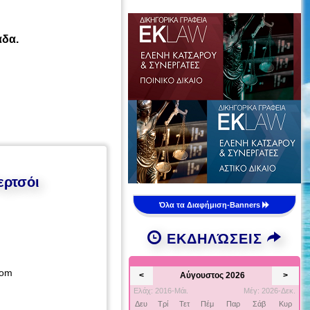
άδα.
ερτσόι
Όλα τα Διαφήμιση-Banners
ΕΚΔΗΛΏΣΕΙΣ
com
<
Αύγουστος 2026
>
Ελάχ: 2016-Μάι.
Μέγ: 2026-Δεκ.
Δευ
Τρί
Τετ
Πέμ
Παρ
Σάβ
Κυρ