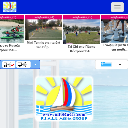
Toggle
naviga
Εκδηλώσεις
(4)
Εκδηλώσεις
(5)
Εκδηλώσεις
(6)
Ε
Mini Tennis για παιδιά
Γνωριμία με το σκάκι
Tai Chi στο Πάρκο
Yo
στο Πάρ...
για παιδι...
Κέντρου Πολι...
Κέντ