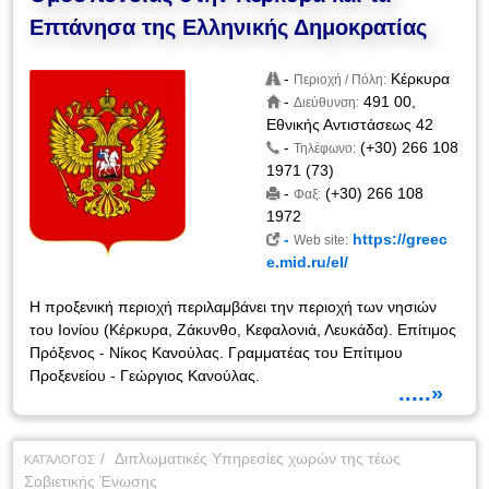
Επτάνησα της Ελληνικής Δημοκρατίας
-
Κέρκυρα
Περιοχή / Πόλη:
-
491 00,
Διεύθυνση:
Εθνικής Αντιστάσεως 42
-
(+30) 266 108
Τηλέφωνο:
1971 (73)
-
(+30) 266 108
Φαξ:
1972
-
https://greec
Web site:
e.mid.ru/el/
Η προξενική περιοχή περιλαμβάνει την περιοχή των νησιών
του Ιονίου (Κέρκυρα, Ζάκυνθο, Κεφαλονιά, Λευκάδα). Επίτιμος
Πρόξενος - Νίκος Κανούλας. Γραμματέας του Επίτιμου
Προξενείου - Γεώργιος Κανούλας.
.....»
Διπλωματικές Υπηρεσίες χωρών της τέως
ΚΑΤΆΛΟΓΟΣ
Σοβιετικής Ένωσης