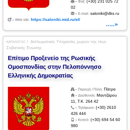
-
(+30) 231 025 72
Φαξ:
02
-
saloniki@dks.ru
E-mail:
-
https://saloniki.mid.ru/el/
Web site:
.....»
Διπλωματικές Υπηρεσίες χωρών της τέως
ΚΑΤΆΛΟΓΟΣ
Σοβιετικής Ένωσης
Επίτιμο Προξενείο της Ρωσικής
Ομοσπονδίας στην Πελοπόννησο
Ελληνικής Δημοκρατίας
-
Πάτρα
Περιοχή / Πόλη:
-
Μαντζάρου
Διεύθυνση:
11, Τ.Κ. 264 42
-
(+30) 2610
Τηλέφωνο:
426 444
-
(+30) 694 54 60
Κινητό:
980