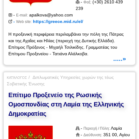
-
(+30) 2610 439
Φαξ:
239
-
apalkova@yahoo.com
E-mail:
-
https://greece.mid.ru/el/
Web site:
Η προξενική περιφέρεια περιλαμβάνει την πόλη της Πάτρας
και της Αχαΐας και Ηλίας (περιοχή της Δυτικής Ελλάδα).
Επίτιμος Πρόξενος - Μιχαήλ Τσιλικίδης. Γραμματέας του
Επίτιμου Προξενείου - Τατιάνα Αλάλκοβα.
.....»
Διπλωματικές Υπηρεσίες χωρών της τέως
ΚΑΤΆΛΟΓΟΣ
Σοβιετικής Ένωσης
Επίτιμο Προξενείο της Ρωσικής
Ομοσπονδίας στη Λαμία της Ελληνικής
Δημοκρατίας
-
Λαμία
Περιοχή / Πόλη:
-
351 00, Αγίου
Διεύθυνση: