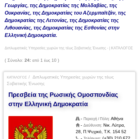
Γεωργίας, της Δημοκρατίας της Μολδαβίας, της
Ουκρανίας, της Δημοκρατίας του Αζερμπαϊτζάν, της
Δημοκρατίας της Λετονίας, της Δημοκρατίας της
Λιθουανίας, της Δημοκρατίας της Εσθονίας στην
Ελληνική Δημοκρατία.
Διπλωματικές Υπηρεσίες χωρών της τέως Σοβιετικής Ένωσης - |
ΚΑΤΆΛΟΓΟΣ
( Σύνολο:
24:
1
10 )
από
έως
Διπλωματικές Υπηρεσίες χωρών της τέως
ΚΑΤΆΛΟΓΟΣ
Σοβιετικής Ένωσης
Πρεσβεία της Ρωσικής Ομοσπονδίας
στην Ελληνική Δημοκρατία
-
Αθήνα
Περιοχή / Πόλη:
-
Νικ. Λύτρα,
Διεύθυνση:
28, Π.Ψυχικό, Τ.Κ. 154 52
-
(+30) 210 672
Τηλέφωνο: