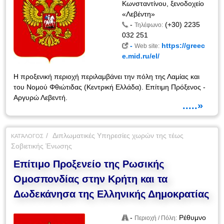
Κωνσταντίνου, ξενοδοχείο
«Λεβέντη»
-
(+30) 2235
Τηλέφωνο:
032 251
-
https://greec
Web site:
e.mid.ru/el/
Η προξενική περιοχή περιλαμβάνει την πόλη της Λαμίας και
του Νομού Φθιώτιδας (Κεντρική Ελλάδα). Επίτιμη Πρόξενος -
Αργυρώ Λεβεντή.
.....»
Διπλωματικές Υπηρεσίες χωρών της τέως
ΚΑΤΆΛΟΓΟΣ
Σοβιετικής Ένωσης
Επίτιμο Προξενείο της Ρωσικής
Ομοσπονδίας στην Κρήτη και τα
Δωδεκάνησα της Ελληνικής Δημοκρατίας
-
Ρέθυμνο
Περιοχή / Πόλη: