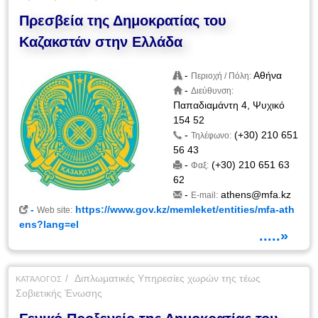
Πρεσβεία της Δημοκρατίας του
Καζακστάν στην Ελλάδα
-
Αθήνα
Περιοχή / Πόλη:
-
Διεύθυνση:
Παπαδιαμάντη 4, Ψυχικό
154 52
-
(+30) 210 651
Τηλέφωνο:
56 43
-
(+30) 210 651 63
Φαξ:
62
-
athens@mfa.kz
E-mail:
-
https://www.gov.kz/memleket/entities/mfa-ath
Web site:
ens?lang=el
.....»
Διπλωματικές Υπηρεσίες χωρών της τέως
ΚΑΤΆΛΟΓΟΣ
Σοβιετικής Ένωσης