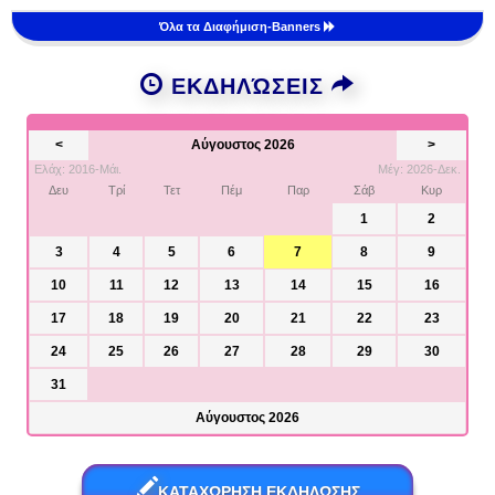
Όλα τα Διαφήμιση-Banners
ΕΚΔΗΛΏΣΕΙΣ
<
Αύγουστος 2026
>
Ελάχ: 2016-Μάι.
Μέγ: 2026-Δεκ.
Δευ
Τρί
Τετ
Πέμ
Παρ
Σάβ
Κυρ
1
2
3
4
5
6
7
8
9
10
11
12
13
14
15
16
17
18
19
20
21
22
23
24
25
26
27
28
29
30
31
Αύγουστος 2026
ΚΑΤΑΧΩΡΗΣΗ ΕΚΔΗΛΩΣΗΣ