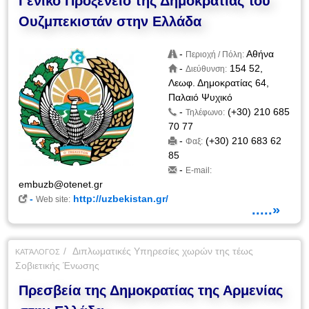
Γενικό Προξενείο της Δημοκρατίας του
Ουζμπεκιστάν στην Ελλάδα
-
Αθήνα
Περιοχή / Πόλη:
-
154 52,
Διεύθυνση:
Λεωφ. Δημοκρατίας 64,
Παλαιό Ψυχικό
-
(+30) 210 685
Τηλέφωνο:
70 77
-
(+30) 210 683 62
Φαξ:
85
-
E-mail:
embuzb@otenet.gr
-
http://uzbekistan.gr/
Web site:
.....»
Διπλωματικές Υπηρεσίες χωρών της τέως
ΚΑΤΆΛΟΓΟΣ
Σοβιετικής Ένωσης
Πρεσβεία της Δημοκρατίας της Αρμενίας