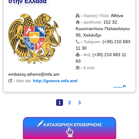
στην Ελλάδα
-
Αθήνα
Περιοχή / Πόλη:
-
152 32,
Διεύθυνση:
Κωνσταντίνου Παλαιολόγου
95, Χαλάνδρι
-
(+30) 210 683
Τηλέφωνο:
11 30
-
(+30) 210 683 11
Φαξ:
83
-
E-mail:
embassy.athens@mfa.am
-
http://greece.mfa.am/
Web site:
.....»
1
2
3
ΚΑΤΑΧΩΡΗΣΗ ΕΠΙΧΕΙΡΗΣΗΣ