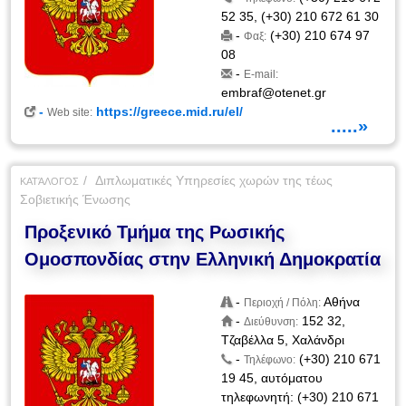
52 35, (+30) 210 672 61 30
-
(+30) 210 674 97
Φαξ:
08
-
E-mail:
embraf@otenet.gr
-
https://greece.mid.ru/el/
Web site:
.....»
Διπλωματικές Υπηρεσίες χωρών της τέως
ΚΑΤΆΛΟΓΟΣ
Σοβιετικής Ένωσης
Προξενικό Τμήμα της Ρωσικής
Ομοσπονδίας στην Ελληνική Δημοκρατία
-
Αθήνα
Περιοχή / Πόλη:
-
152 32,
Διεύθυνση:
Τζαβέλλα 5, Χαλάνδρι
-
(+30) 210 671
Τηλέφωνο:
19 45, αυτόματου
τηλεφωνητή: (+30) 210 671