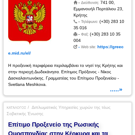
-
741 00,
Διεύθυνση:
Εμμανουήλ Πορτάλιου 23,
Κρήτης
-
(+30) 283 10
Τηλέφωνο:
35 016
-
(+30) 283 10 35
Φαξ:
004
-
https://greec
Web site:
e.mid.ru/el/
Η προξενική περιφέρεια περιλαμβάνει το νησί της Κρήτης και
στην περιοχή Δωδεκάνησα. Επίτιμος Πρόξενος - Νίκος
Δασκαλαντωνάκης. Γραμματέας του Επίτιμου Προξενείου -
Svetlana Meshkova.
.....»
Διπλωματικές Υπηρεσίες χωρών της τέως
ΚΑΤΆΛΟΓΟΣ
Σοβιετικής Ένωσης
Επίτιμο Προξενείο της Ρωσικής
Ομοσπονδίας στην Κέρκυρα και τα