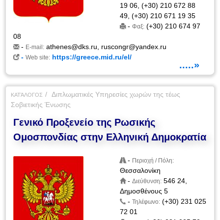
19 06, (+30) 210 672 88
49, (+30) 210 671 19 35
-
(+30) 210 674 97
Φαξ:
08
-
athenes@dks.ru
,
ruscongr@yandex.ru
E-mail:
-
https://greece.mid.ru/el/
Web site:
.....»
Διπλωματικές Υπηρεσίες χωρών της τέως
ΚΑΤΆΛΟΓΟΣ
Σοβιετικής Ένωσης
Γενικό Προξενείο της Ρωσικής
Ομοσπονδίας στην Ελληνική Δημοκρατία
-
Περιοχή / Πόλη:
Θεσσαλονίκη
-
546 24,
Διεύθυνση:
Δημοσθένους 5
-
(+30) 231 025
Τηλέφωνο:
72 01