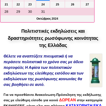
21
22
23
24
25
26
27
28
29
30
31
Οκτώβριος 2024
Πολιτιστικές εκδηλώσεις και
δραστηριότητες ρωσόφωνης κοινότητας
της Ελλάδας
Θέλετε να αναπτύξετε πνευματικά ή να
περάσετε πολιτιστικά το χρόνο σας με άδειο
πορτοφόλι; Η Αφίσα των πολιτιστικών
εκδηλώσεων της ελεύθερης εισόδου και των
εκδηλώσεων της ρωσόφωνης κοινωνίας θα
σας βοηθήσει σε αυτό.
Για να προσθέσετε
Ανακοίνωση-Πρόσκληση
της εκδήλωσης
ΔΩΡΕΑΝ
σας
με
ελεύθερη είσοδο
για κοινό
στην
κατηγορία
ΚΑΤΑΧΩΡΗΣΗ ΕΚΔ
ΕΚΔΗΛΏΣΕΙΣ
,
κάντε κλικ στο πλήκτρο