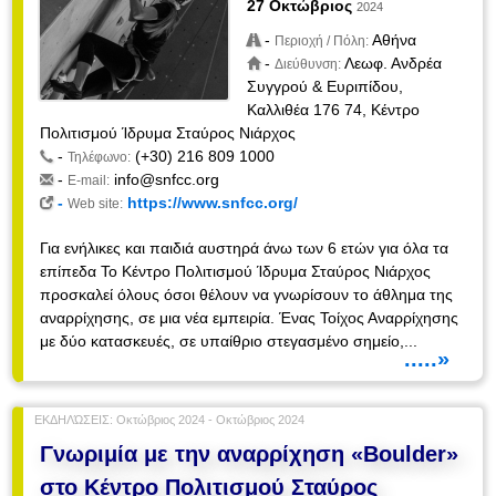
27 Οκτώβριος
2024
-
Αθήνα
Περιοχή / Πόλη:
-
Λεωφ. Ανδρέα
Διεύθυνση:
Συγγρού & Ευριπίδου,
Καλλιθέα 176 74, Κέντρο
Πολιτισμού Ίδρυμα Σταύρος Νιάρχος
-
(+30) 216 809 1000
Τηλέφωνο:
-
info@snfcc.org
E-mail:
-
https://www.snfcc.org/
Web site:
Για ενήλικες και παιδιά αυστηρά άνω των 6 ετών για όλα τα
επίπεδα Το Κέντρο Πολιτισμού Ίδρυμα Σταύρος Νιάρχος
προσκαλεί όλους όσοι θέλουν να γνωρίσουν το άθλημα της
αναρρίχησης, σε μια νέα εμπειρία. Ένας Τοίχος Αναρρίχησης
με δύο κατασκευές, σε υπαίθριο στεγασμένο σημείο,...
.....»
ΕΚΔΗΛΏΣΕΙΣ: Οκτώβριος 2024 - Οκτώβριος 2024
Γνωριμία με την αναρρίχηση «Boulder»
στο Κέντρο Πολιτισμού Σταύρος