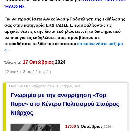
ΉΛΩΣΗΣ
.
Για να προσθέσετε
Ανακοίνωση-Πρόσκληση
της εκδήλωσης
σας στην κατηγορία ΕΚΔΗΛΏΣΕΙΣ, εξασφαλίζοντας τις
αρχικές θέσεις στην λίστα εκδηλώσεων, ή
το διαφημιστικό
banner για τις εκδηλώσεις σας
, προσβάσιμο
σε
οποιαδήποτε σελίδα του ιστότοπου
ε
πικοινωνήστε μαζί μα
ς
...
17 Οκτώβριος
2024
Όλα για:
( Σύνολο:
2:
1
2 )
από
έως
ΕΚΔΗΛΏΣΕΙΣ: Οκτώβριος 2024 - Οκτώβριος 2024
Γνωριμία με την αναρρίχηση «Top
Rope» στο Κέντρο Πολιτισμού Σταύρος
Νιάρχος
17:00
3 Οκτώβριος
-
2024