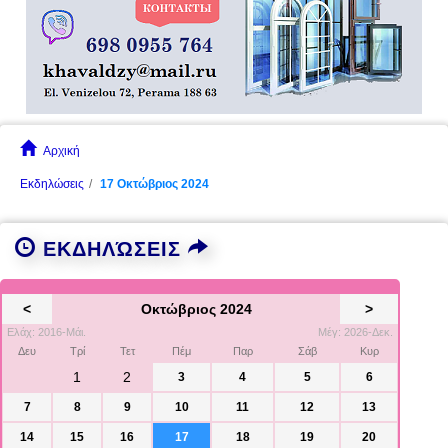
Αρχική
Εκδηλώσεις
17 Οκτώβριος 2024
ΕΚΔΗΛΏΣΕΙΣ
<
Οκτώβριος 2024
>
Ελάχ: 2016-Μάι.
Μέγ: 2026-Δεκ.
Δευ
Τρί
Τετ
Πέμ
Παρ
Σάβ
Κυρ
1
2
3
4
5
6
7
8
9
10
11
12
13
14
15
16
17
18
19
20