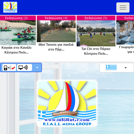
Toggle
naviga
σεις
(3)
Εκδηλώσεις
(4)
Εκδηλώσεις
(5)
Εκδηλώσεις
(6)
Mini Tennis για παιδιά
Γνωριμία με το σκάκ
ο Κανάλι
Tai Chi στο Πάρκο
στο Πάρ...
για παιδι...
Πολι...
Κέντρου Πολι...