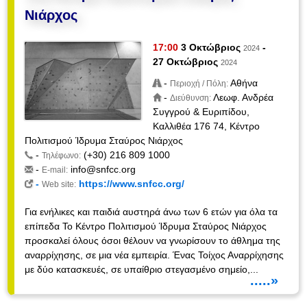
Νιάρχος
17:00
3 Οκτώβριος
-
2024
27 Οκτώβριος
2024
-
Αθήνα
Περιοχή / Πόλη:
-
Λεωφ. Ανδρέα
Διεύθυνση:
Συγγρού & Ευριπίδου,
Καλλιθέα 176 74, Κέντρο
Πολιτισμού Ίδρυμα Σταύρος Νιάρχος
-
(+30) 216 809 1000
Τηλέφωνο:
-
info@snfcc.org
E-mail:
-
https://www.snfcc.org/
Web site:
Για ενήλικες και παιδιά αυστηρά άνω των 6 ετών για όλα τα
επίπεδα Το Κέντρο Πολιτισμού Ίδρυμα Σταύρος Νιάρχος
προσκαλεί όλους όσοι θέλουν να γνωρίσουν το άθλημα της
αναρρίχησης, σε μια νέα εμπειρία. Ένας Τοίχος Αναρρίχησης
με δύο κατασκευές, σε υπαίθριο στεγασμένο σημείο,...
.....»