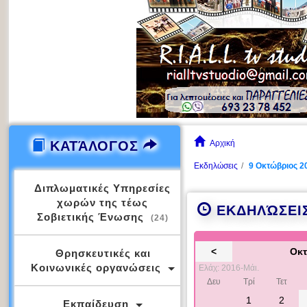
ΚΑΤΆΛΟΓΟΣ
Αρχική
Εκδηλώσεις
9 Οκτώβριος 2
Διπλωματικές Υπηρεσίες
χωρών της τέως
ΕΚΔΗΛΏΣΕΙ
Σοβιετικής Ένωσης
(24)
<
Οκτ
Θρησκευτικές και
Κοινωνικές οργανώσεις
Ελάχ: 2016-Μάι.
Δευ
Τρί
Τετ
1
2
Εκπαίδευση