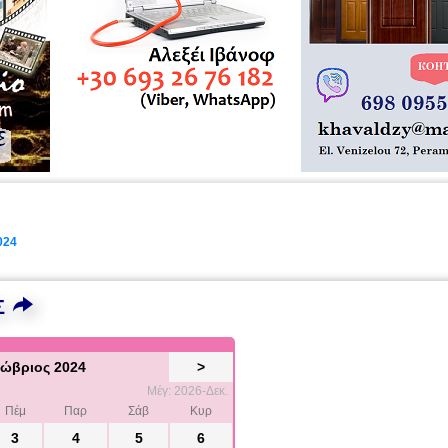
024
Σ
ώβριος 2024
>
Μέγ: 2026-Δεκ.
Πέμ
Παρ
Σάβ
Κυρ
3
4
5
6