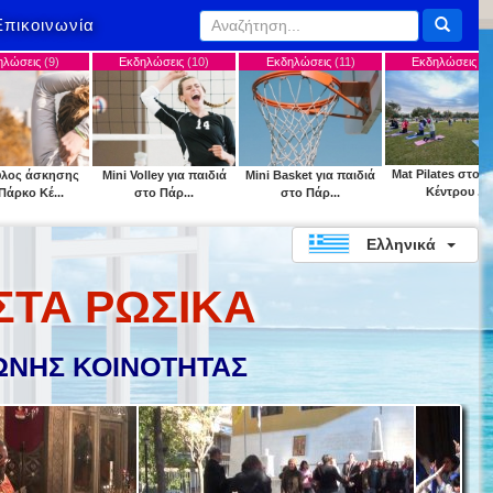
Επικοινωνία
Εκδηλώσεις
(10)
Εκδηλώσεις
(11)
Εκδηλώσεις
(12)
Εκδ
Mat Pilates στο Πάρκο
Mini Volley για παιδιά
Mini Basket για παιδιά
"Park y
Κέντρου ...
στο Πάρ...
στο Πάρ...
Κ
Ελληνικά
ΣΤΑ ΡΩΣΙΚΑ
ΝΗΣ ΚΟΙΝΟΤΗΤΑΣ