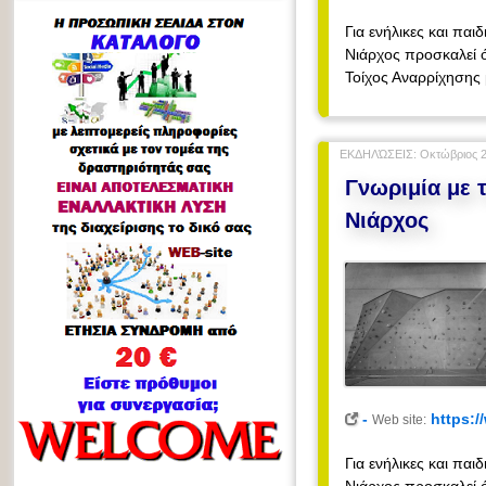
Για ενήλικες και πα
Νιάρχος προσκαλεί ό
Τοίχος Αναρρίχησης 
ΕΚΔΗΛΏΣΕΙΣ: Οκτώβριος 2
Γνωριμία με 
Νιάρχος
-
https:/
Web site:
Για ενήλικες και πα