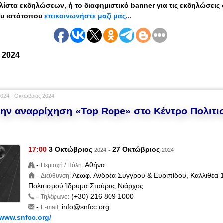
ν λίστα εκδηλώσεων, ή
το διαφημιστικό banner για τις εκδηλώσεις
ου ιστότοπου
ε
πικοινωνήστε μαζί μας
...
ς
2024
)
024 - Οκτώβριος 2024
την αναρρίχηση «Top Rope» στο Κέντρο Πολιτ
17:00
3 Οκτώβριος
- 27 Οκτώβριος
2024
2024
-
Αθήνα
Περιοχή / Πόλη:
-
Λεωφ. Ανδρέα Συγγρού & Ευριπίδου, Καλλιθέα 
Διεύθυνση:
Πολιτισμού Ίδρυμα Σταύρος Νιάρχος
-
(+30) 216 809 1000
Τηλέφωνο:
-
info@snfcc.org
E-mail:
/www.snfcc.org/