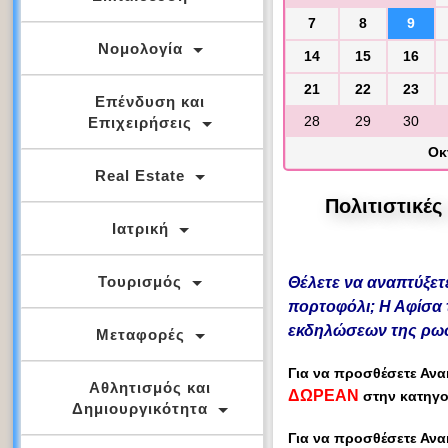
7
8
9
Νομολογία
14
15
16
21
22
23
Επένδυση και
28
29
30
Επιχειρήσεις
Οκ
Real Estate
Πολιτιστικέ
Ιατρική
Τουρισμός
Θέλετε να αναπτύξετ
πορτοφόλι; Η Αφίσα 
εκδηλώσεων της ρωσ
Μεταφορές
Για να προσθέσετε
Ανα
Αθλητισμός και
ΔΩΡΕΑΝ
στην
κατηγ
Δημιουργικότητα
Για να προσθέσετε
Ανα