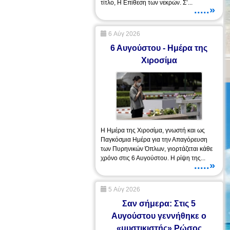
τίτλο, Η Επίθεση των νεκρών. Σ’...
.....»
6 Αύγ 2026
6 Αυγούστου - Ημέρα της
Χιροσίμα
Η Ημέρα της Χιροσίμα, γνωστή και ως
Παγκόσμια Ημέρα για την Απαγόρευση
των Πυρηνικών Όπλων, γιορτάζεται κάθε
χρόνο στις 6 Αυγούστου. Η ρίψη της...
.....»
5 Αύγ 2026
Σαν σήμερα: Στις 5
Αυγούστου γεννήθηκε ο
«μυστικιστής» Ρώσος