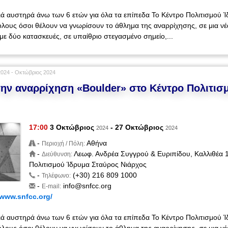
ιδιά αυστηρά άνω των 6 ετών για όλα τα επίπεδα Το Κέντρο Πολιτισμού
λους όσοι θέλουν να γνωρίσουν το άθλημα της αναρρίχησης, σε μια νέ
με δύο κατασκευές, σε υπαίθριο στεγασμένο σημείο,...
024 - Οκτώβριος 2024
την αναρρίχηση «Boulder» στο Κέντρο Πολιτισ
17:00
3 Οκτώβριος
- 27 Οκτώβριος
2024
2024
-
Αθήνα
Περιοχή / Πόλη:
-
Λεωφ. Ανδρέα Συγγρού & Ευριπίδου, Καλλιθέα 
Διεύθυνση:
Πολιτισμού Ίδρυμα Σταύρος Νιάρχος
-
(+30) 216 809 1000
Τηλέφωνο:
-
info@snfcc.org
E-mail:
/www.snfcc.org/
ιδιά αυστηρά άνω των 6 ετών για όλα τα επίπεδα Το Κέντρο Πολιτισμού