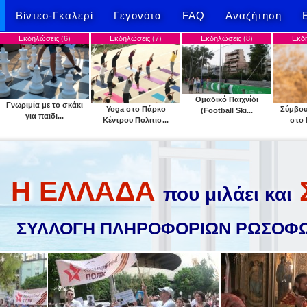
Βίντεο-Γκαλερί
Γεγονότα
FAQ
Αναζήτηση
ις
(6)
Εκδηλώσεις
(7)
Εκδηλώσεις
(8)
Εκδηλώσεις
(9)
Ομαδικό Παιχνίδι
το σκάκι
Yoga στο Πάρκο
Σύμβουλος άσκησης
(Football Ski...
...
Κέντρου Πολιτισ...
στο Πάρκο Κέ...
Η ΕΛΛΑΔΑ
που μιλάει και
ΣΥΛΛΟΓΗ ΠΛΗΡΟΦΟΡΙΩΝ ΡΩΣΟΦΩ