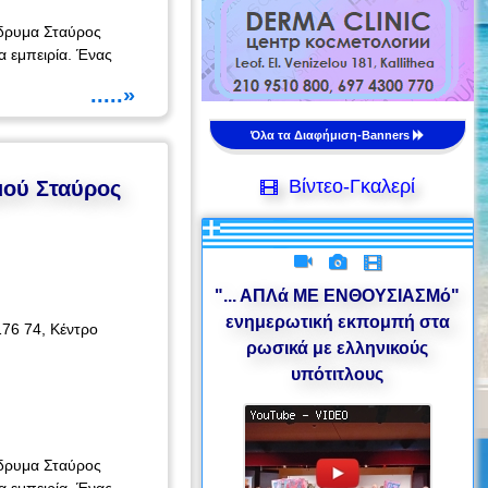
 Ίδρυμα Σταύρος
α εμπειρία. Ένας
.....»
Όλα τα Διαφήμιση-Banners
Βίντεο-Γκαλερί
μού Σταύρος
"... ΑΠΛά ΜΕ ΕΝΘΟΥΣΙΑΣΜό"
ενημερωτική εκπομπή στα
176 74, Κέντρο
ρωσικά με ελληνικούς
υπότιτλους
 Ίδρυμα Σταύρος