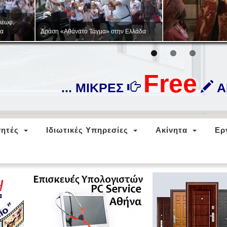
Στρατιωτικό-πατριωτικό παιχνίδι
«ΖΑΡΝΙΤΣΑ»
Free
... ΜΙΚΡΕΣ
ΑΓ
ητές
Ιδιωτικές Υπηρεσίες
Ακίνητα
Ερ