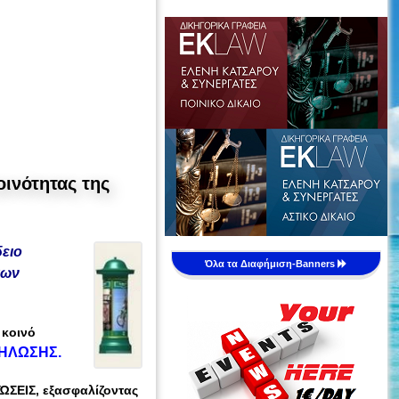
ινότητας της
δειο
Όλα τα Διαφήμιση-Banners
των
 κοινό
ΉΛΩΣΗΣ
.
ΏΣΕΙΣ, εξασφαλίζοντας