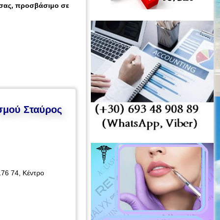
 σας
, προσβάσιμο
σε
ισμού Σταύρος
176 74, Κέντρο