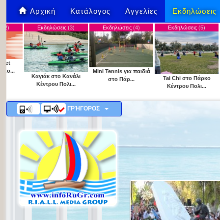
Αρχική
Κατάλογος
Αγγελίες
Εκδηλώσεις
Εκδηλώσεις
(3)
Εκδηλώσεις
(4)
Εκδηλώσεις
(5)
Εκδηλώσε
Mini Tennis για παιδιά
Γνωριμία με 
γιάκ στο Κανάλι
Tai Chi στο Πάρκο
στο Πάρ...
για παιδι
έντρου Πολι...
Κέντρου Πολι...
ΓΡΉΓΟΡΟΣ