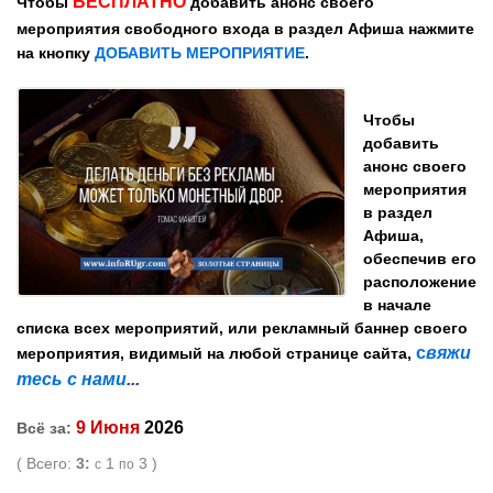
БЕСПЛАТНО
Чтобы
добавить анонс своего
мероприятия
свободного входа
в раздел Афиша
нажмите
на кнопку
ДОБАВИТЬ МЕРОПРИЯТИЕ
.
Чтобы
добавить
анонс
своего
мероприятия
в раздел
Афиша,
обеспечив его
расположение
в начале
списка всех мероприятий, или
рекламный баннер
своего
с
вяжи
мероприятия, видимый
на любой странице сайта,
тесь с нами
...
9 Июня
2026
Всё за:
( Всего:
3:
1
3 )
с
по