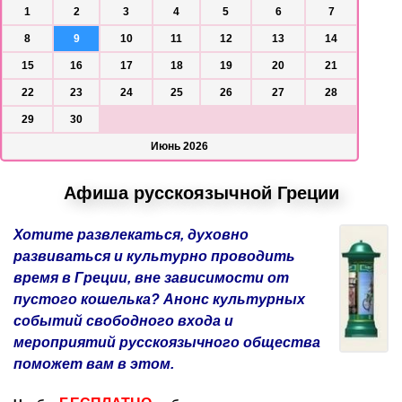
1
2
3
4
5
6
7
8
9
10
11
12
13
14
15
16
17
18
19
20
21
22
23
24
25
26
27
28
29
30
Июнь 2026
Афиша русскоязычной Греции
Хотите развлекаться, духовно
развиваться и культурно проводить
время в Греции, вне зависимости от
пустого кошелька? Анонс культурных
событий свободного входа и
мероприятий русскоязычного общества
поможет вам в этом.