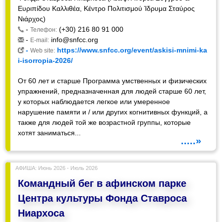
Ευριπίδου Καλλιθέα, Κέντρο Πολιτισμού Ίδρυμα Σταύρος
Νιάρχος)
-
(+30) 216 80 91 000
Телефон:
-
info@snfcc.org
E-mail:
-
https://www.snfcc.org/event/askisi-mnimi-ka
Web site:
i-isorropia-2026/
От 60 лет и старше Программа умственных и физических
упражнений, предназначенная для людей старше 60 лет,
у которых наблюдается легкое или умеренное
нарушение памяти и / или других когнитивных функций, а
также для людей той же возрастной группы, которые
хотят заниматься...
.....»
АФИША: Июнь 2026 - Июль 2026
Командный бег в афинском парке
Центра культуры Фонда Ставроса
Ниархоса