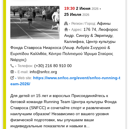
19:30
2 Июня
-
2026
25 Июля
2026
-
Афины
Регион / Город:
-
176 74, Леофорос
Адрес:
Андр. Сингру & Эврипиду,
Каллифеа, Центр культуры
Фонда Ставроса Ниархоса (Λεωφ. Ανδρέα Συγγρού &
Ευριπίδου Καλλιθέα, Κέντρο Πολιτισμού Ίδρυμα Σταύρος
Νιάρχος)
-
(+30) 216 80 910 00
Телефон:
-
info@snfcc.org
E-mail:
-
https://www.snfcc.org/event/snfcc-running-t
Web site:
eam-2026/
Для детей от 15 лет и взрослых Присоединяйтесь к
беговой команде Running Team Центра культуры Фонда
Ставроса (SNFCC) и сочетайте спорт и развлечения
наилучшим образом! Независимо от вашего уровня
физической подготовки, мы улучшаем ваши
индивидуальные показатели и навыки в...