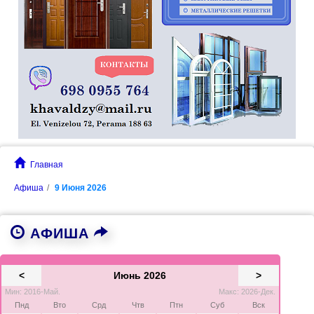
Главная
Афиша
9 Июня 2026
АФИША
<
Июнь 2026
>
Мин: 2016-Май.
Макс: 2026-Дек.
Пнд
Вто
Срд
Чтв
Птн
Суб
Вск