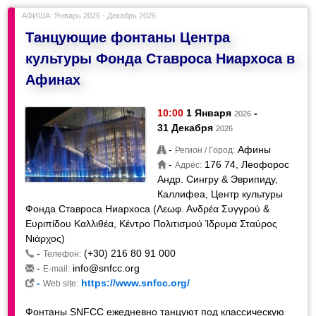
АФИША: Январь 2026 - Декабрь 2026
Танцующие фонтаны Центра
культуры Фонда Ставроса Ниархоса в
Афинах
10:00
1 Января
-
2026
31 Декабря
2026
-
Афины
Регион / Город:
-
176 74, Леофорос
Адрес:
Андр. Сингру & Эврипиду,
Каллифеа, Центр культуры
Фонда Ставроса Ниархоса (Λεωφ. Ανδρέα Συγγρού &
Ευριπίδου Καλλιθέα, Κέντρο Πολιτισμού Ίδρυμα Σταύρος
Νιάρχος)
-
(+30) 216 80 91 000
Телефон:
-
info@snfcc.org
E-mail:
-
https://www.snfcc.org/
Web site:
Фонтаны SNFCC ежедневно танцуют под классическую