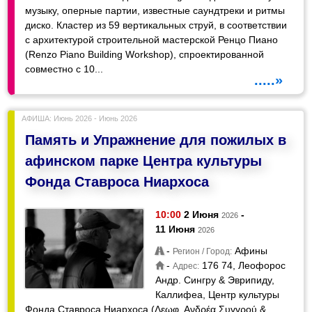
музыку, оперные партии, известные саундтреки и ритмы
диско. Кластер из 59 вертикальных струй, в соответствии
с архитектурой строительной мастерской Ренцо Пиано
(Renzo Piano Building Workshop), спроектированной
совместно с 10...
.....»
АФИША: Июнь 2026 - Июнь 2026
Память и Упражнение для пожилых в
афинском парке Центра культуры
Фонда Ставроса Ниархоса
10:00
2 Июня
-
2026
11 Июня
2026
-
Афины
Регион / Город:
-
176 74, Леофорос
Адрес:
Андр. Сингру & Эврипиду,
Каллифеа, Центр культуры
Фонда Ставроса Ниархоса (Λεωφ. Ανδρέα Συγγρού &