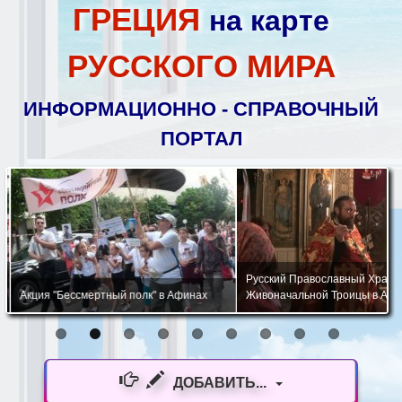
ГРЕЦИЯ
на карте
РУССКОГО МИРА
ИНФОРМАЦИОННО - СПРАВОЧНЫЙ
ПОРТАЛ
Русский Православный Храм 
Акция "Бессмертный полк" в Афинах
Живоначальной Троицы в Афи
ДОБАВИТЬ...