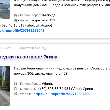
надувными домиками), рядом болЬшой супермаркет, 7 мину
-
Халкида
Регион / Город:
-
Skype: nitsu131
Адрес:
 693 40 13 313 (viber, whatsapp)
/ok.ru/profile/207981279043
Сдаётся в аренду
ЖИМОСТЬ
теджи на острове Эгина
Первая береговая линия, недалеко от центра. Стоимость
номера 30€, двухкомнатного 40€.
-
Афины
Регион / Город:
-
(+30) 695 65 74 934 (Viber) Ирина
Мобильный:
-
https://ok.ru/profile/542710804490
Web site: