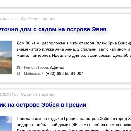
Сдаётся в аренду
ЖИМОСТЬ
уточно дом с садом на острове Эвия
Дом 80 кв м, расположен в 4 км от моря (пляж Криа Вриси)
знаменитого пляжа Агиа Анна, 2 спальни, зал с камином и 
мангал, интернет. Идеально для большой семьи. Цена 60 е
-
Афины
Регион / Город:
-
(+30) 698 55 81 004
Мобильный:
Сдаётся в аренду
ЖИМОСТЬ
ик на острове Эвбея в Греции
Приглашаем на отдых в Грецию на остров Эвбея в город Х
недорого небольшой домик (45 кв.м) с небольшим дворик
5 минутах ходьбы от моря (там же детская кафетерия с и