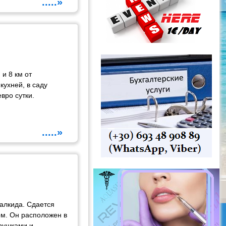
.....»
 и 8 км от
кухней, в саду
вро сутки.
.....»
алкида. Сдается
ом. Он расположен в
грушками и