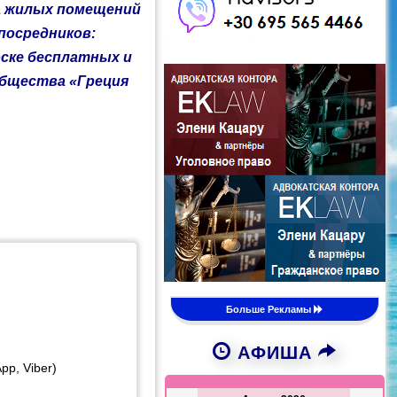
да жилых помещений
посредников:
оске бесплатных и
 общества
«Греция
Больше Рекламы
АФИША
pp, Viber)