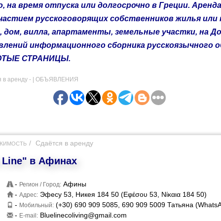
, на время отпуска или долгосрочно в Греции. Арен
участием русскоговорящих собственников жилья или 
, дом, вилла, апартаменты, земельные участки, на Д
явлений информационного сборника русскоязычного
ЛОТЫЕ СТРАНИЦЫ
.
 аренду - |
ОБЪЯВЛЕНИЯ
Сдаётся в аренду
ЖИМОСТЬ
 Line" в Афинах
-
Афины
Регион / Город:
-
Эфесу 53, Никея 184 50 (Εφέσου 53, Νίκαια 184 50)
Адрес:
-
(+30) 690 909 5085, 690 909 5009 Татьяна (WhatsA
Мобильный:
-
Bluelinecoliving@gmail.com
E-mail: