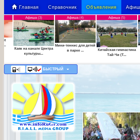
Главная
Справочник
Объявления
Афиш
Афиша
(3)
Афиша
(4)
Афиша
(5)
Афиша
(6
Мини-теннис для детей
Знакомств
а канале Центра
Китайская гимнастика
в парке ...
шахматами для 
культуры...
Тай-Чи (T...
БЫСТРЫЙ