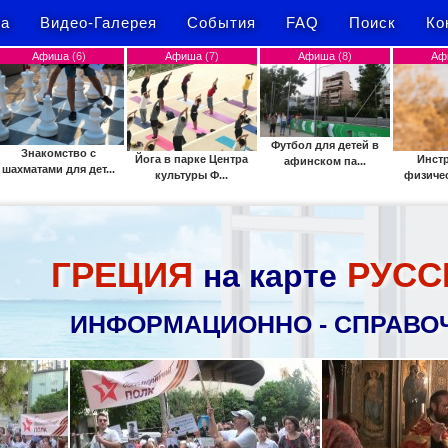
а
Видео-Галерея
События
FAQ
Поиск
Ко
)
Афиша
(7)
Афиша
(8)
Афиша
(9)
Футбол для детей в
о с
Йога в парке Центра
Инструктаж по
афинском па...
дет...
культуры Ф...
физической культ...
ГРЕЦИЯ
РУСС
на карте
ИНФОРМАЦИОННО - СПРАВО