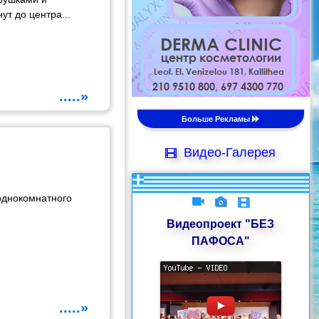
т до центра...
.....»
Больше Рекламы
Видео-Галерея
 однокомнатного
Видеопроект "БЕЗ
ПАФОСА"
.....»