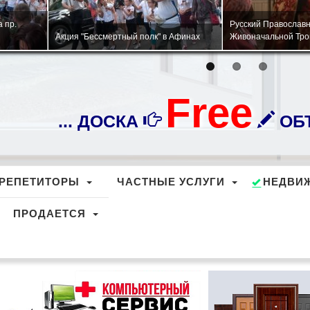
тра
Военно-патриотическая игра "Зарница"
Церковь Панагия Су
ы.
для детей соотечественников
Афинах.
Free
... ДОСКА
ОБЪ
РЕПЕТИТОРЫ
ЧАСТНЫЕ УСЛУГИ
НЕДВИ
ПРОДАЕТСЯ