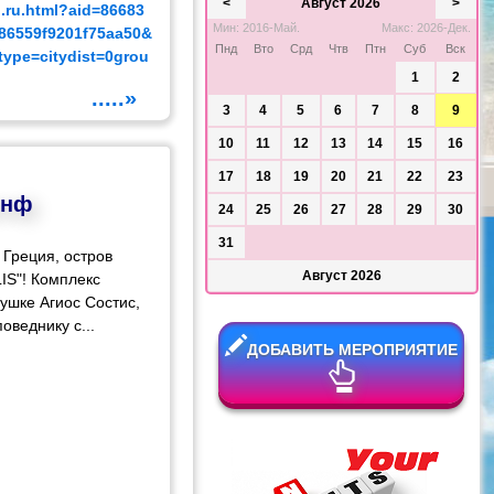
<
Август 2026
>
g.ru.html?aid=86683
Мин: 2016-Май.
Макс: 2026-Дек.
86559f9201f75aa50&
Пнд
Вто
Срд
Чтв
Птн
Суб
Вск
type=citydist=0grou
1
2
.....»
3
4
5
6
7
8
9
10
11
12
13
14
15
16
17
18
19
20
21
22
23
инф
24
25
26
27
28
29
30
31
 Греция, остров
Август 2026
IS"! Комплекс
ушке Агиос Состис,
оведнику с...
ДОБАВИТЬ МЕРОПРИЯТИЕ