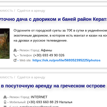
Сдаётся в аренду
ЖИМОСТЬ
уточно дача с двориком и баней район Керат
Отдохните от городской суеты за 70€ в сутки в уединённо
экзотичным двориком, в котором есть мангал и казан на ко
на дровах и русское телевидение.
-
Афины
Регион / Город:
-
(+30) 693 49 90 026
Телефон:
-
https://ok.ru/profile/569352395225/photos
Web site:
Сдаётся в аренду
ЖИМОСТЬ
 в посуточную аренду на греческом острове
-
INTERNET
Регион / Город:
-
(+30) 693 660 88 29 Наталья
Мобильный: