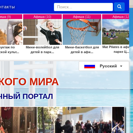
нтакты
Афиша
(10)
Афиша
(11)
Афиша
(12)
Аф
Mat Pilates в афинском
Мини-волейбол для
Мини-баскетбол для
Открыты
парке Ц...
детей в парк...
детей в афи...
кино
Русский
КОГО МИРА
ЧНЫЙ ПОРТАЛ