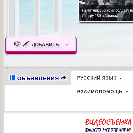
Стелла Памяти русским офицерам и
Танцевальный коллектив Цен
солдатам г. Александруполи
русского языка "Союз" г. Патр
ДОБАВИТЬ...
ОБЪЯВЛЕНИЯ
РУССКИЙ ЯЗЫК
ВЗАИМОПОМОЩЬ