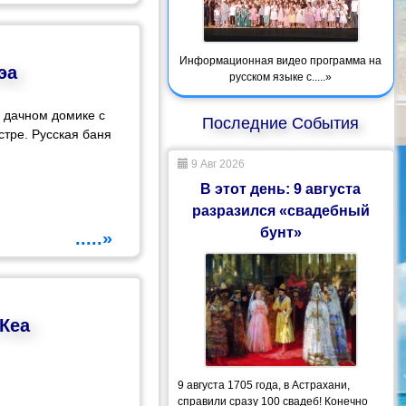
Информационная видео программа на
эа
русском языке с.....»
м дачном домике с
Последние События
стре. Русская баня
9 Авг 2026
В этот день: 9 августа
разразился «свадебный
бунт»
.....»
 Кеа
9 августа 1705 года, в Астрахани,
справили сразу 100 свадеб! Конечно