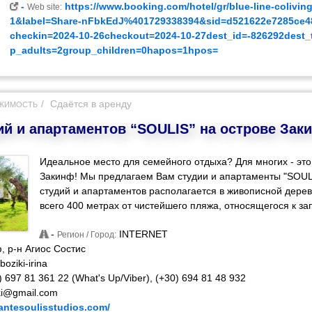
-
https://www.booking.com/hotel/gr/blue-line-colivin
Web site:
1&label=Share-nFbkEdJ%401729338394&sid=d521622e7285ce4
checkin=2024-10-26checkout=2024-10-27dest_id=-826292dest_
p_adults=2group_children=0hapos=1hpos=
Сдаётся в аренду
ЖИМОСТЬ
ий и апартаментов “SOULIS” на острове Зак
Идеальное место для семейного отдыха? Для многих - это
Закинф! Мы предлагаем Вам студии и апартаменты "SOUL
студий и апартаментов располагается в живописной дерев
всего 400 метрах от чистейшего пляжа, относящегося к зап
-
INTERNET
Регион / Город:
, р-н Агиос Состис
oziki-irina
 697 81 361 22 (What's Up/Viber), (+30) 694 81 48 932
iki@gmail.com
zantesoulisstudios.com/