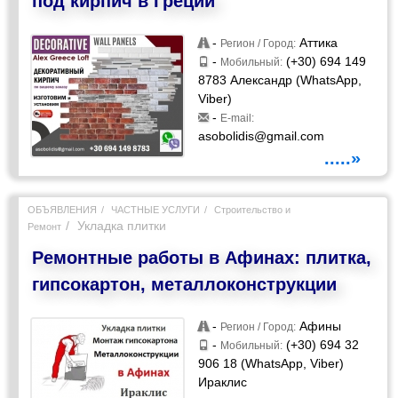
под кирпич в Греции
-
Аттика
Регион / Город:
-
(+30) 694 149
Мобильный:
8783 Александр (WhatsApp,
Viber)
-
E-mail:
asobolidis@gmail.com
.....»
ОБЪЯВЛЕНИЯ
ЧАСТНЫЕ УСЛУГИ
Строительство и
Укладка плитки
Ремонт
Ремонтные работы в Афинах: плитка,
гипсокартон, металлоконструкции
-
Афины
Регион / Город:
-
(+30) 694 32
Мобильный:
906 18 (WhatsApp, Viber)
Ираклис