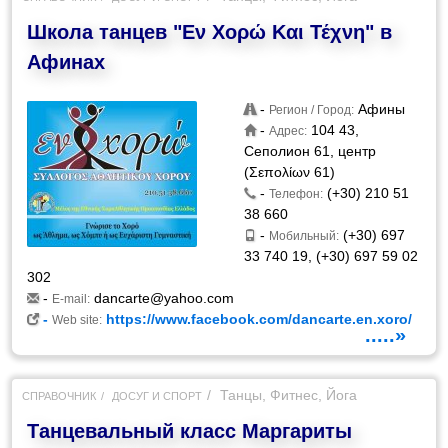
Школа танцев "Εν Χορώ Και Τέχνη" в
Афинах
-
Афины
Регион / Город:
-
104 43,
Адрес:
Сеполион 61, центр
(Σεπολίων 61)
-
(+30) 210 51
Телефон:
38 660
-
(+30) 697
Мобильный:
33 740 19, (+30) 697 59 02
302
-
dancarte@yahoo.com
E-mail:
-
https://www.facebook.com/dancarte.en.xoro/
Web site:
.....»
Танцы, Фитнес, Йога
СПРАВОЧНИК
ДОСУГ И СПОРТ
Танцевальный класс Маргариты