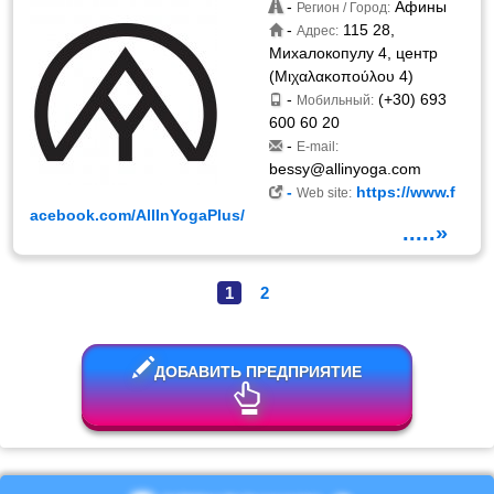
-
Афины
Регион / Город:
-
115 28,
Адрес:
Михалокопулу 4, центр
(Μιχαλακοπούλου 4)
-
(+30) 693
Мобильный:
600 60 20
-
E-mail:
bessy@allinyoga.com
-
https://www.f
Web site:
acebook.com/AllInYogaPlus/
.....»
1
2
ДОБАВИТЬ ПРЕДПРИЯТИЕ