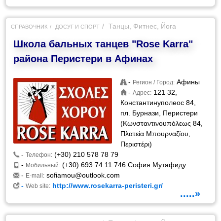
Танцы, Фитнес, Йога
СПРАВОЧНИК
ДОСУГ И СПОРТ
Школа бальных танцев "Rose Karra"
района Перистери в Афинах
-
Афины
Регион / Город:
-
121 32,
Адрес:
Константинуполеос 84,
пл. Бурнази, Перистери
(Κωνσταντινουπόλεως 84,
Πλατεία Μπουρναζίου,
Περιστέρι)
-
(+30) 210 578 78 79
Телефон:
-
(+30) 693 74 11 746 София Мутафиду
Мобильный:
-
sofiamou@outlook.com
E-mail:
-
http://www.rosekarra-peristeri.gr/
Web site:
.....»