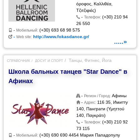
όροφος, Καλλιθέα,
Τζιτζιφιές)
-
(+30) 210 94
Телефон:
26 550
-
(+30) 693 68 98 575
Мобильный:
-
http://www.fokasdance.gr/
Web site:
.....»
Танцы, Фитнес, Йога
СПРАВОЧНИК
ДОСУГ И СПОРТ
Школа бальных танцев "Star Dance" в
Афинах
-
Афины
Регион / Город:
-
116 35, Имитту
Адрес:
140, Панграти (Υμηττού
140, Παγκράτι)
-
(+30) 210 92
Телефон:
73 115
-
(+30) 690 690 4454 Мария Пападопулу
Мобильный: