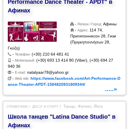
Performance Dance Theater - APDT" в
Афинах
-
Афины
Регион / Город:
-
114 74,
Адрес:
Пригипоннисон 28, Гизи
(Πριγκηποννήσων 28,
Γκύζη)
-
(+30) 210 64 481 41
Телефон:
-
(+30) 693 13 414 80 (Viber), (+30) 694 27
Мобильный:
940 36
-
natalyaar78@yahoo.gr
E-mail:
-
https://www.facebook.com/Art-Performance-D
Web site:
ance-Theater-APDT-1584820931809344/
.....»
Танцы, Фитнес, Йога
СПРАВОЧНИК
ДОСУГ И СПОРТ
Школа танцев "Latina Dance Studio" в
Афинах