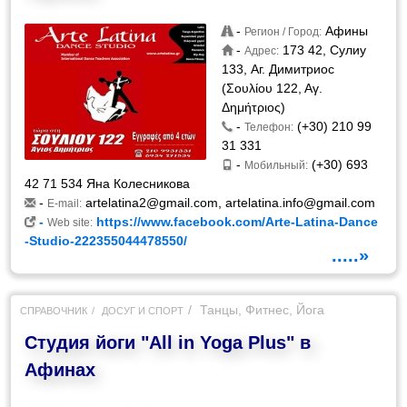
-
Афины
Регион / Город:
-
173 42, Сулиу
Адрес:
133, Аг. Димитриос
(Σουλίου 122, Αγ.
Δημήτριος)
-
(+30) 210 99
Телефон:
31 331
-
(+30) 693
Мобильный:
42 71 534 Яна Колесникова
-
artelatina2@gmail.com
,
artelatina.info@gmail.com
E-mail:
-
https://www.facebook.com/Arte-Latina-Dance
Web site:
-Studio-222355044478550/
.....»
Танцы, Фитнес, Йога
СПРАВОЧНИК
ДОСУГ И СПОРТ
Студия йоги "All in Yoga Plus" в
Афинах