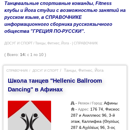
Танцевальные спортивные команды, Fitness
клубы и Йога студии с возможностью занятий на
русском языке, в СПРАВОЧНИКЕ
информационного сборника русскоязычного
общества "ГРЕЦИЯ ПО-РУССКИ".
ДОСУГ И СПОРТ / Танцы, Фитнес, Йога - |
СПРАВОЧНИК
( Всего:
14:
1
10 )
с
по
Танцы, Фитнес, Йога
СПРАВОЧНИК
ДОСУГ И СПОРТ
Школа танцев "Hellenic Ballroom
Dancing" в Афинах
-
Афины
Регион / Город:
-
176 74, Фисеос
Адрес:
287 и Ахиллеос 96, 3-й
этаж, Каллифеа (Θησέως
287 & Αχιλλέως 96, 3-ος