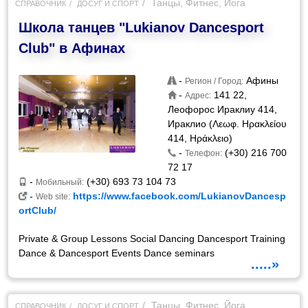
Танцы, Фитнес, Йога
СПРАВОЧНИК
ДОСУГ И СПОРТ
Школа танцев "Lukianov Dancesport
Club" в Афинах
-
Афины
Регион / Город:
-
141 22,
Адрес:
Леофорос Ираклиу 414,
Ираклио (Λεωφ. Ηρακλείου
414, Ηράκλειο)
-
(+30) 216 700
Телефон:
72 17
-
(+30) 693 73 104 73
Мобильный:
-
https://www.facebook.com/LukianovDancesp
Web site:
ortClub/
Private & Group Lessons Social Dancing Dancesport Training
Dance & Dancesport Events Dance seminars
.....»
Танцы, Фитнес, Йога
СПРАВОЧНИК
ДОСУГ И СПОРТ