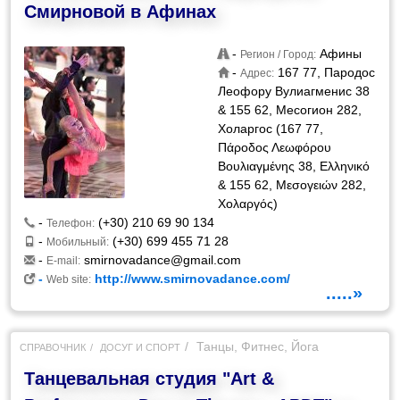
Смирновой в Афинах
-
Афины
Регион / Город:
-
167 77, Пародос
Адрес:
Леофору Вулиагменис 38
& 155 62, Месогион 282,
Холаргос (167 77,
Πάροδος Λεωφόρου
Βουλιαγμένης 38, Ελληνικό
& 155 62, Μεσογειών 282,
Χολαργός)
-
(+30) 210 69 90 134
Телефон:
-
(+30) 699 455 71 28
Мобильный:
-
smirnovadance@gmail.com
E-mail:
-
http://www.smirnovadance.com/
Web site:
.....»
Танцы, Фитнес, Йога
СПРАВОЧНИК
ДОСУГ И СПОРТ
Танцевальная студия "Art &