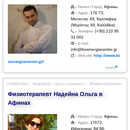
-
Афины
Регион / Город:
-
176 73,
Адрес:
Мегистис 49, Каллифеа
(Μεγίστης 49, Καλλιθέα)
-
(+30) 210 95
Телефон:
31 002
-
E-mail:
info@bioenergiacenter.gr
-
http://www.bi
Web site:
oenergiacenter.gr/
.....»
Физиотерапевты
СПРАВОЧНИК
МЕДИЦИНА
Врачи специалисты
Физиотерапевт Надейна Ольга в
Афинах
-
Афины
Регион / Город:
-
17672,
Адрес:
Ифигениас 84-86,