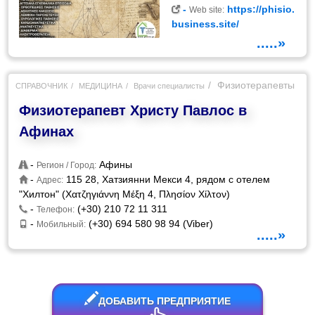
-
https://phisio.
Web site:
business.site/
.....»
Физиотерапевты
СПРАВОЧНИК
МЕДИЦИНА
Врачи специалисты
Физиотерапевт Христу Павлос в
Афинах
-
Афины
Регион / Город:
-
115 28, Хатзиянни Мекси 4, рядом с отелем
Адрес:
"Хилтон" (Χατζηγιάννη Μέξη 4, Πλησίον Χίλτον)
-
(+30) 210 72 11 311
Телефон:
-
(+30) 694 580 98 94 (Viber)
Мобильный:
.....»
ДОБАВИТЬ ПРЕДПРИЯТИЕ