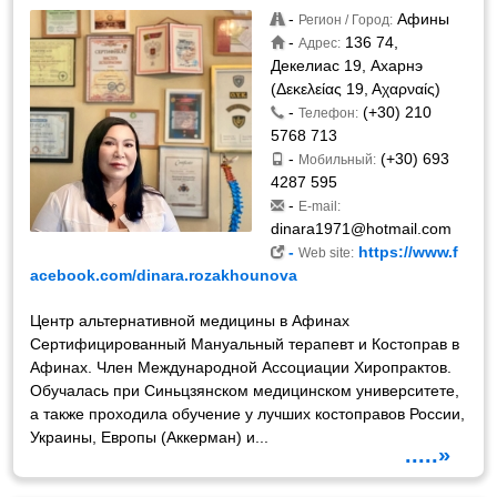
-
Афины
Регион / Город:
-
136 74,
Адрес:
Декелиас 19, Ахарнэ
(Δεκελείας 19, Αχαρναίς)
-
(+30) 210
Телефон:
5768 713
-
(+30) 693
Мобильный:
4287 595
-
E-mail:
dinara1971@hotmail.com
-
https://www.f
Web site:
acebook.com/dinara.rozakhounova
Центр альтернативной медицины в Афинах
Сертифицированный Мануальный терапевт и Костоправ в
Афинах. Член Международной Ассоциации Хиропрактов.
Обучалась при Синьцзянском медицинском университете,
а также проходила обучение у лучших костоправов России,
Украины, Европы (Аккерман) и...
.....»