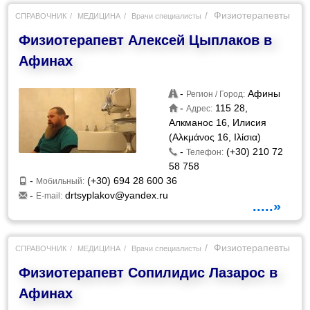
Физиотерапевты
СПРАВОЧНИК
МЕДИЦИНА
Врачи специалисты
Физиотерапевт Алексей Цыплаков в
Афинах
-
Афины
Регион / Город:
-
115 28,
Адрес:
Алкманос 16, Илисия
(Αλκμάνος 16, Ιλίσια)
-
(+30) 210 72
Телефон:
58 758
-
(+30) 694 28 600 36
Мобильный:
-
drtsyplakov@yandex.ru
E-mail:
.....»
Физиотерапевты
СПРАВОЧНИК
МЕДИЦИНА
Врачи специалисты
Физиотерапевт Сопилидис Лазарос в
Афинах