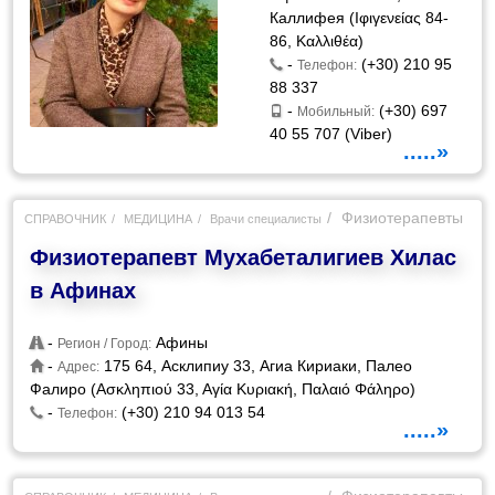
Каллифея (Ιφιγενείας 84-
86, Καλλιθέα)
-
(+30) 210 95
Телефон:
88 337
-
(+30) 697
Мобильный:
40 55 707 (Viber)
.....»
Физиотерапевты
СПРАВОЧНИК
МЕДИЦИНА
Врачи специалисты
Физиотерапевт Мухабеталигиев Хилас
в Афинах
-
Афины
Регион / Город:
-
175 64, Асклипиу 33, Агиа Кириаки, Палео
Адрес:
Фалиро (Ασκληπιού 33, Αγία Κυριακή, Παλαιό Φάληρο)
-
(+30) 210 94 013 54
Телефон:
.....»