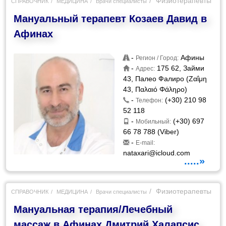
Физиотерапевты
СПРАВОЧНИК
МЕДИЦИНА
Врачи специалисты
Мануальный терапевт Козаев Давид в
Афинах
-
Афины
Регион / Город:
-
175 62, Займи
Адрес:
43, Палео Фалиро (Ζαΐμη
43, Παλαιό Φάληρο)
-
(+30) 210 98
Телефон:
52 118
-
(+30) 697
Мобильный:
66 78 788 (Viber)
-
E-mail:
nataxari@icloud.com
.....»
Физиотерапевты
СПРАВОЧНИК
МЕДИЦИНА
Врачи специалисты
Мануальная терапия/Лечебный
массаж в Афинах Дмитрий Халапсис