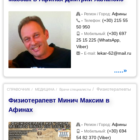
-
Афины
Регион / Город:
-
(+30) 215 55
Телефон:
50 950
-
(+30) 697
Мобильный:
25 15 225 (WhatsApp,
Viber)
-
lekar-62@mail.ru
E-mail:
.....»
Физиотерапевты
СПРАВОЧНИК
МЕДИЦИНА
Врачи специалисты
Физиотерапевт Минич Максим в
Афинах
-
Афины
Регион / Город:
-
(+30) 694
Мобильный:
54 82 370 (Viber)