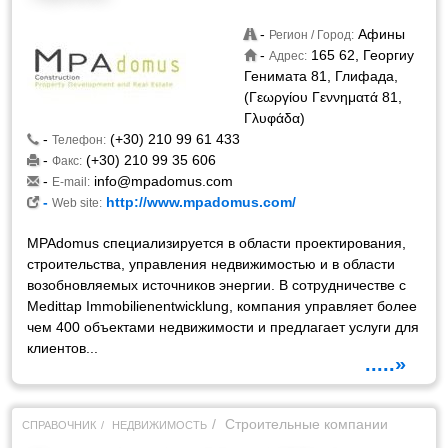
-
Афины
Регион / Город:
-
165 62, Георгиу
Адрес:
Генимата 81, Глифада,
(Γεωργίου Γεννηματά 81,
Γλυφάδα)
-
(+30) 210 99 61 433
Телефон:
-
(+30) 210 99 35 606
Факс:
-
info@mpadomus.com
E-mail:
-
http://www.mpadomus.com/
Web site:
MPAdomus специализируется в области проектирования,
строительства, управления недвижимостью и в области
возобновляемых источников энергии. В сотрудничестве с
Medittap Immobilienentwicklung, компания управляет более
чем 400 объектами недвижимости и предлагает услуги для
клиентов...
.....»
Строительные компании
СПРАВОЧНИК
НЕДВИЖИМОСТЬ