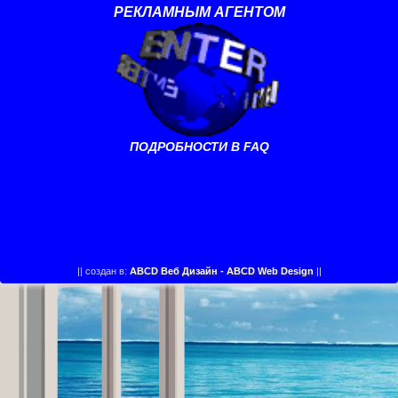
РЕКЛАМНЫМ АГЕНТОМ
ПОДРОБНОСТИ В FAQ
||
создан в:
ABCD Веб Дизайн - ABCD Web Design
||