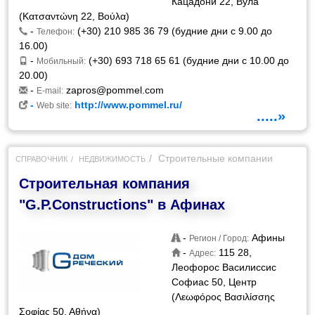
Кацадони 22, Вула
(Κατσαντώνη 22, Βούλα)
-
(+30) 210 985 36 79 (будние дни с 9.00 до
Телефон:
16.00)
-
(+30) 693 718 65 61 (будние дни с 10.00 до
Мобильный:
20.00)
-
zapros@pommel.com
E-mail:
-
http://www.pommel.ru/
Web site:
.....»
Строительные компании
СПРАВОЧНИК
НЕДВИЖИМОСТЬ
Строительная компания
"G.P.Constructions" в Афинах
-
Афины
Регион / Город:
-
115 28,
Адрес:
Леофорос Василиссис
Софиас 50, Центр
(Λεωφόρος Βασιλίσσης
Σοφίας 50, Αθήνα)