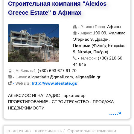
Строительная компания "Alexios
Greece Estate" в Афинах
-
Афины
Регион / Город:
-
190 09, Филикис
Адрес:
Этэриас 9, Драфи,
Пикерми (Φιλικής Εταιρείας
9, Ντράφι, Πικέρμι)
-
(+30) 210 60
Телефон:
44 845
-
(+30) 693 677 91 70
Мобильный:
-
alignatiadis@gmail.com
,
alignat@in.gr
E-mail:
-
http://www.alestate.gr/
Web site:
АЛЕКСИОС ИГНАТИАДИС - архитектор
ПРОЕКТИРОВАНИЕ - СТРОИТЕЛЬСТВО - ПРОДАЖА
НЕДВИЖИМОСТИ
.....»
Строительные компании
СПРАВОЧНИК
НЕДВИЖИМОСТЬ