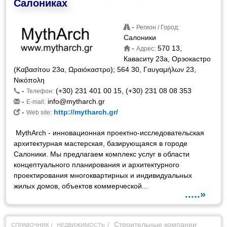
Салониках
-
Регион / Город:
Салоники
-
570 13,
Адрес:
Каваситу 23а, Орэокастро
(Καβασίτου 23α, Ωραιόκαστρο); 564 30, Γαυγαμήλων 23,
Νικόπολη
-
(+30) 231 401 00 15, (+30) 231 08 08 353
Телефон:
-
info@mytharch.gr
E-mail:
-
http://mytharch.gr/
Web site:
MythArch - инновационная проектно-исследовательская
архитектурная мастерская, базирующаяся в городе
Салоники. Мы предлагаем комплекс услуг в области
концептуального планирования и архитектурного
проектирования многоквартирных и индивидуальных
жилых домов, объектов коммерческой...
.....»
Строительные компании
СПРАВОЧНИК
НЕДВИЖИМОСТЬ