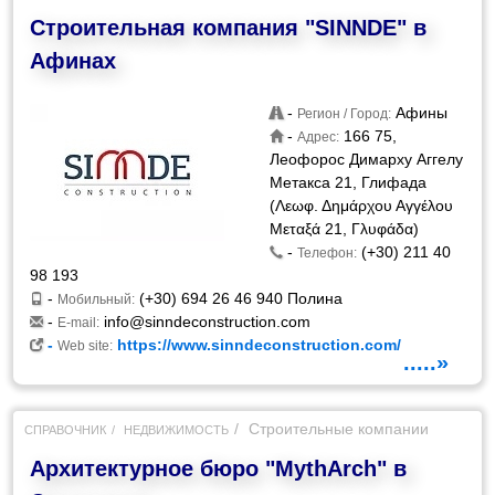
Строительная компания "SINNDE" в
Афинах
-
Афины
Регион / Город:
-
166 75,
Адрес:
Леофорос Димарху Аггелу
Метакса 21, Глифада
(Λεωφ. Δημάρχου Αγγέλου
Μεταξά 21, Γλυφάδα)
-
(+30) 211 40
Телефон:
98 193
-
(+30) 694 26 46 940 Полина
Мобильный:
-
info@sinndeconstruction.com
E-mail:
-
https://www.sinndeconstruction.com/
Web site:
.....»
Строительные компании
СПРАВОЧНИК
НЕДВИЖИМОСТЬ
Архитектурное бюро "MythArch" в