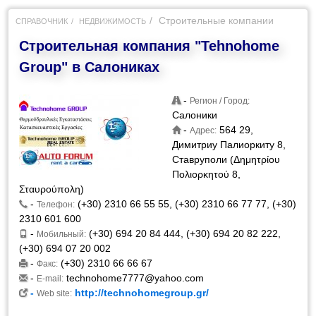
Строительные компании
СПРАВОЧНИК
НЕДВИЖИМОСТЬ
Строительная компания "Tehnohome
Group" в Салониках
-
Регион / Город:
Салоники
-
564 29,
Адрес:
Димитриу Палиоркиту 8,
Ставруполи (Δημητρίου
Πολιορκητού 8,
Σταυρούπολη)
-
(+30) 2310 66 55 55, (+30) 2310 66 77 77, (+30)
Телефон:
2310 601 600
-
(+30) 694 20 84 444, (+30) 694 20 82 222,
Мобильный:
(+30) 694 07 20 002
-
(+30) 2310 66 66 67
Факс:
-
technohome7777@yahoo.com
E-mail:
-
http://technohomegroup.gr/
Web site: