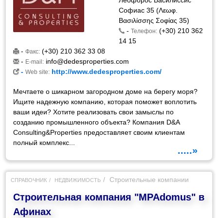
Леофорос Василиссис
Софиас 35 (Λεωφ.
Βασιλίσσης Σοφίας 35)
-
(+30) 210 362
Телефон:
14 15
-
(+30) 210 362 33 08
Факс:
-
info@dedesproperties.com
E-mail:
-
http://www.dedesproperties.com/
Web site:
Мечтаете о шикарном загородном доме на берегу моря?
Ищите надежную компанию, которая поможет воплотить
ваши идеи? Хотите реализовать свои замыслы по
созданию промышленного объекта? Компания D&A
Consulting&Properties предоставляет своим клиентам
полный комплекс...
.....»
Строительные компании
СПРАВОЧНИК
НЕДВИЖИМОСТЬ
Строительная компания "MPAdomus" в
Афинах