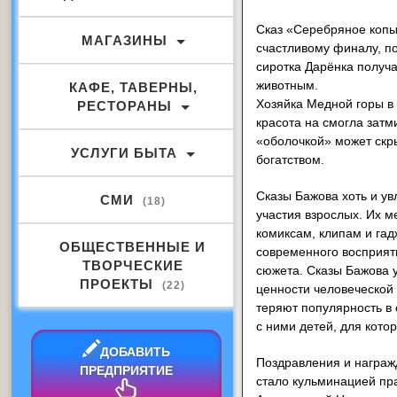
Сказ «Серебряное копы
МАГАЗИНЫ
счастливому финалу, п
сиротка Дарёнка получа
животным.
КАФЕ, ТАВЕРНЫ,
Хозяйка Медной горы в
РЕСТОРАНЫ
красота на смогла затм
«оболочкой» может скр
УСЛУГИ БЫТА
богатством.
Сказы Бажова хоть и у
СМИ
(18)
участия взрослых. Их 
комиксам, клипам и гад
ОБЩЕСТВЕННЫЕ И
современного восприяти
ТВОРЧЕСКИЕ
сюжета. Сказы Бажова у
ПРОЕКТЫ
(22)
ценности человеческой 
теряют популярность в
с ними детей, для кото
ДОБАВИТЬ
Поздравления и награж
ПРЕДПРИЯТИЕ
стало кульминацией пр