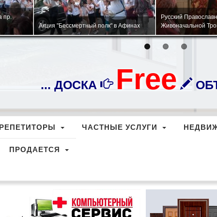
тра
Военно-патриотическая игра "Зарница"
Церковь Панагия Су
ы.
для детей соотечественников
Афинах.
Free
... ДОСКА
ОБЪ
РЕПЕТИТОРЫ
ЧАСТНЫЕ УСЛУГИ
НЕДВИ
ПРОДАЕТСЯ