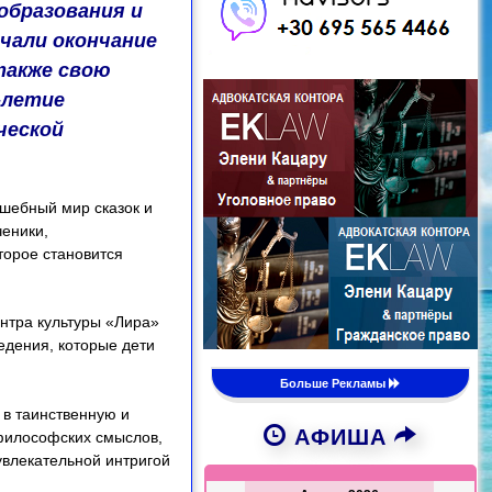
образования и
чали окончание
 также свою
-летие
ческой
шебный мир сказок и
ченики,
торое становится
нтра культуры «Лира»
ведения, которые дети
Больше Рекламы
 в таинственную и
АФИША
 философских смыслов,
увлекательной интригой