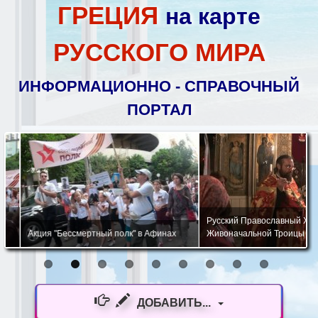
ГРЕЦИЯ
на карте
РУССКОГО МИРА
ИНФОРМАЦИОННО - СПРАВОЧНЫЙ
ПОРТАЛ
Русский Православный Храм 
Акция "Бессмертный полк" в Афинах
Живоначальной Троицы в Афи
ДОБАВИТЬ...