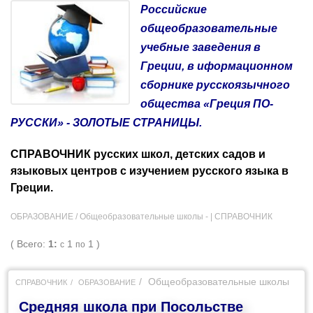
Российские
общеобразовательные
учебные заведения в
Греции, в иформационном
сборнике русскоязычного
общества
«Греция ПО-
РУССКИ»
- ЗОЛОТЫЕ СТРАНИЦЫ
.
СПРАВОЧНИК русских школ, детских садов и
языковых центров с изучением русского языка в
Греции.
ОБРАЗОВАНИЕ / Общеобразовательные школы - |
СПРАВОЧНИК
( Всего:
1:
1
1 )
с
по
Общеобразовательные школы
СПРАВОЧНИК
ОБРАЗОВАНИЕ
Средняя школа при Посольстве