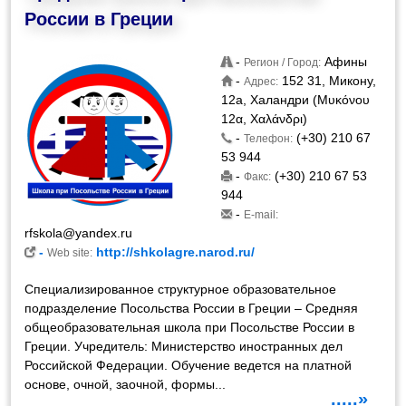
России в Греции
-
Афины
Регион / Город:
-
152 31, Микону,
Адрес:
12а, Халандри (Μυκόνου
12α, Χαλάνδρι)
-
(+30) 210 67
Телефон:
53 944
-
(+30) 210 67 53
Факс:
944
-
E-mail:
rfskola@yandex.ru
-
http://shkolagre.narod.ru/
Web site:
Специализированное структурное образовательное
подразделение Посольства России в Греции – Средняя
общеобразовательная школа при Посольстве России в
Греции. Учредитель: Министерство иностранных дел
Российской Федерации. Обучение ведется на платной
основе, очной, заочной, формы...
.....»