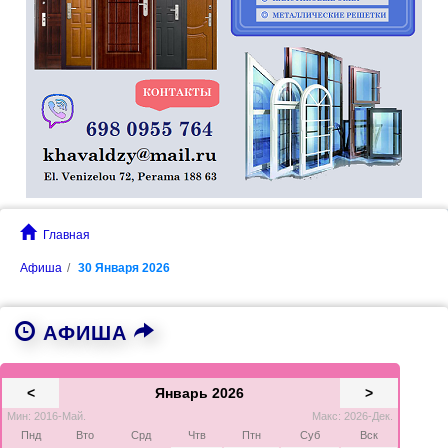
Главная
Афиша
30 Января 2026
АФИША
<
Январь 2026
>
Мин: 2016-Май.
Макс: 2026-Дек.
Пнд
Вто
Срд
Чтв
Птн
Суб
Вск