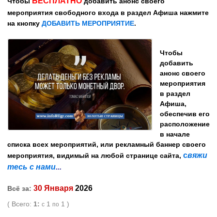
БЕСПЛАТНО
Чтобы
добавить анонс своего
мероприятия
свободного входа
в раздел Афиша
нажмите
на кнопку
ДОБАВИТЬ МЕРОПРИЯТИЕ
.
Чтобы
добавить
анонс
своего
мероприятия
в раздел
Афиша,
обеспечив его
расположение
в начале
списка всех мероприятий, или
рекламный баннер
своего
с
вяжи
мероприятия, видимый
на любой странице сайта,
тесь с нами
...
30 Января
2026
Всё за:
( Всего:
1:
1
1 )
с
по