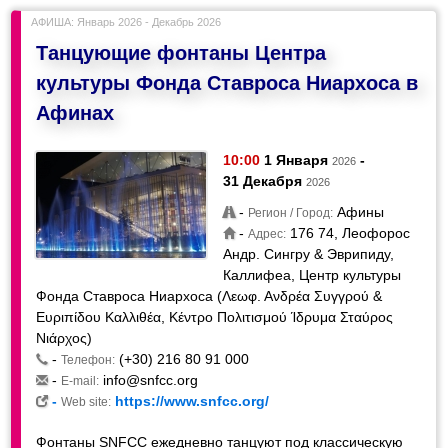
АФИША: Январь 2026 - Декабрь 2026
Танцующие фонтаны Центра
культуры Фонда Ставроса Ниархоса в
Афинах
10:00
1 Января
-
2026
31 Декабря
2026
-
Афины
Регион / Город:
-
176 74, Леофорос
Адрес:
Андр. Сингру & Эврипиду,
Каллифеа, Центр культуры
Фонда Ставроса Ниархоса (Λεωφ. Ανδρέα Συγγρού &
Ευριπίδου Καλλιθέα, Κέντρο Πολιτισμού Ίδρυμα Σταύρος
Νιάρχος)
-
(+30) 216 80 91 000
Телефон:
-
info@snfcc.org
E-mail:
-
https://www.snfcc.org/
Web site:
Фонтаны SNFCC ежедневно танцуют под классическую