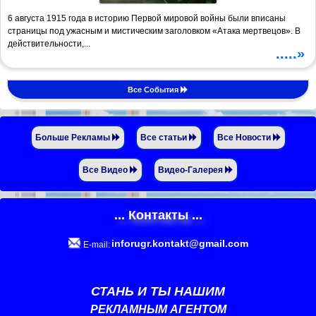
6 августа 1915 года в историю Первой мировой войны были вписаны
страницы под ужасным и мистическим заголовком «Атака мертвецов». В
действительности,...
.....»
Все События
Больше Рекламы
Все статьи
Все Новости
Все Видео
Видео-Галерея
... Контакты ...
inforugr.kontakt@gmail.com
E-mail:
СТАНЬ И ТЫ НАШИМ
РЕКЛАМНЫМ АГЕНТОМ