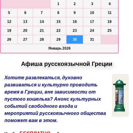
1
2
3
4
5
6
7
8
9
10
11
12
13
14
15
16
17
18
19
20
21
22
23
24
25
26
27
28
29
30
31
Январь 2026
Афиша русскоязычной Греции
Хотите развлекаться, духовно
развиваться и культурно проводить
время в Греции, вне зависимости от
пустого кошелька? Анонс культурных
событий свободного входа и
мероприятий русскоязычного общества
поможет вам в этом.