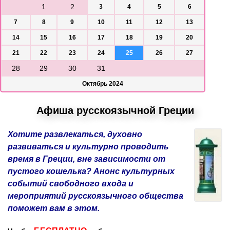
1
2
3
4
5
6
7
8
9
10
11
12
13
14
15
16
17
18
19
20
21
22
23
24
25
26
27
28
29
30
31
Октябрь 2024
Афиша русскоязычной Греции
Хотите развлекаться, духовно
развиваться и культурно проводить
время в Греции, вне зависимости от
пустого кошелька? Анонс культурных
событий свободного входа и
мероприятий русскоязычного общества
поможет вам в этом.