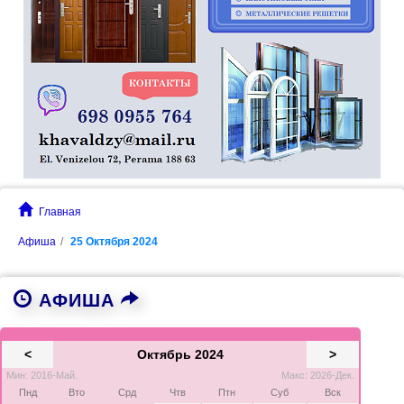
Главная
Афиша
25 Октября 2024
АФИША
<
Октябрь 2024
>
Мин: 2016-Май.
Макс: 2026-Дек.
Пнд
Вто
Срд
Чтв
Птн
Суб
Вск