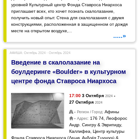
уровней Культурный центр Фонда Ставроса Ниархоса
приглашает всех, кто хочет познать скалолазание,
получить новый опыт. Стена для скалолазания с двумя
конструкциями, расположенная в защищенном от дождя
месте на открытом воздухе,...
.....»
АФИША: Октябрь 2024 - Октябрь 2024
Введение в скалолазание на
боулдеринге «Boulder» в культурном
центре фонда Ставроса Ниархоса
17:00
3 Октября
-
2024
27 Октября
2024
-
Афины
Регион / Город:
-
176 74, Леофорос
Адрес:
Андр. Сингру & Эврипиду,
Каллифеа, Центр культуры
Фонда Ставроса Ниархоса (Λεωφ. Ανδρέα Συγγρού &