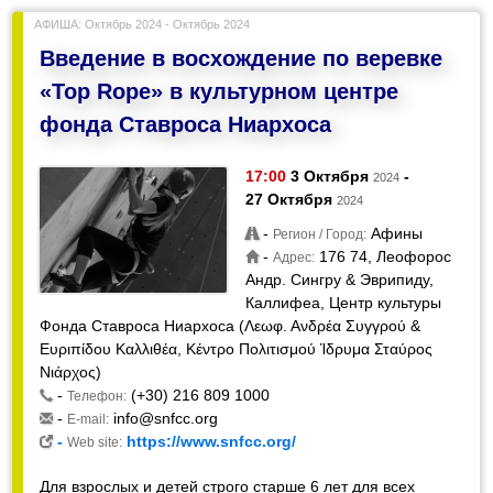
АФИША: Октябрь 2024 - Октябрь 2024
Введение в восхождение по веревке
«Top Rope» в культурном центре
фонда Ставроса Ниархоса
17:00
3 Октября
-
2024
27 Октября
2024
-
Афины
Регион / Город:
-
176 74, Леофорос
Адрес:
Андр. Сингру & Эврипиду,
Каллифеа, Центр культуры
Фонда Ставроса Ниархоса (Λεωφ. Ανδρέα Συγγρού &
Ευριπίδου Καλλιθέα, Κέντρο Πολιτισμού Ίδρυμα Σταύρος
Νιάρχος)
-
(+30) 216 809 1000
Телефон:
-
info@snfcc.org
E-mail:
-
https://www.snfcc.org/
Web site:
Для взрослых и детей строго старше 6 лет для всех