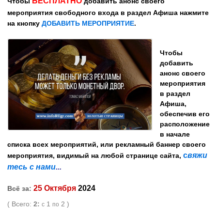
БЕСПЛАТНО
Чтобы
добавить анонс своего
мероприятия
свободного входа
в раздел Афиша
нажмите
на кнопку
ДОБАВИТЬ МЕРОПРИЯТИЕ
.
Чтобы
добавить
анонс
своего
мероприятия
в раздел
Афиша,
обеспечив его
расположение
в начале
списка всех мероприятий, или
рекламный баннер
своего
с
вяжи
мероприятия, видимый
на любой странице сайта,
тесь с нами
...
25 Октября
2024
Всё за:
( Всего:
2:
1
2 )
с
по