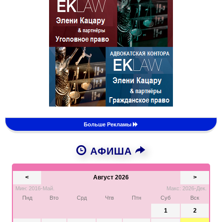
Больше Рекламы
АФИША
<
Август 2026
>
Мин: 2016-Май.
Макс: 2026-Дек.
Пнд
Вто
Срд
Чтв
Птн
Суб
Вск
1
2