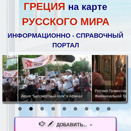
ГРЕЦИЯ
на карте
РУССКОГО МИРА
ИНФОРМАЦИОННО - СПРАВОЧНЫЙ
ПОРТАЛ
Русский Православный Храм 
Акция "Бессмертный полк" в Афинах
Живоначальной Троицы в Афи
ДОБАВИТЬ...