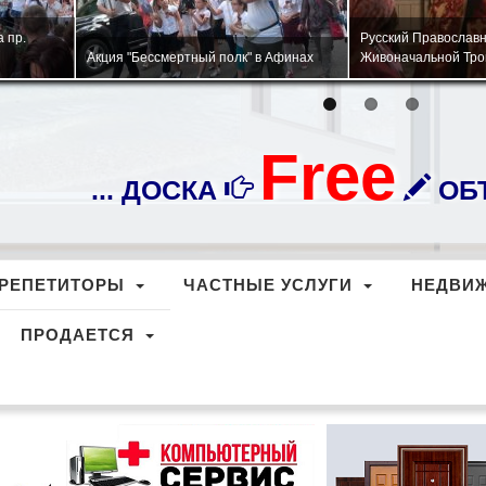
тра
Военно-патриотическая игра "Зарница"
Церковь Панагия Су
ы.
для детей соотечественников
Афинах.
Free
... ДОСКА
ОБЪ
РЕПЕТИТОРЫ
ЧАСТНЫЕ УСЛУГИ
НЕДВИ
ПРОДАЕТСЯ