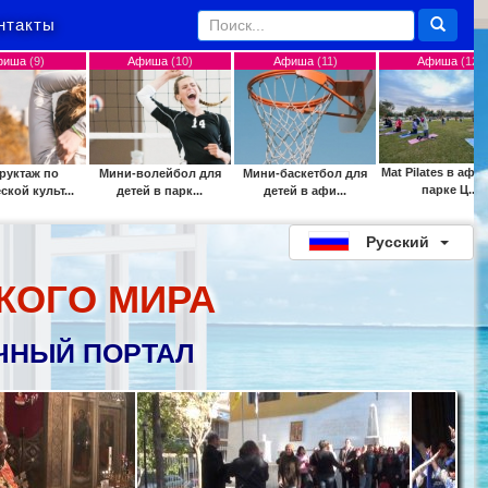
нтакты
Афиша
(10)
Афиша
(11)
Афиша
(12)
А
Mat Pilates в афинском
Мини-волейбол для
Мини-баскетбол для
Кинот
парке Ц...
детей в парк...
детей в афи...
"P
Русский
КОГО МИРА
ЧНЫЙ ПОРТАЛ