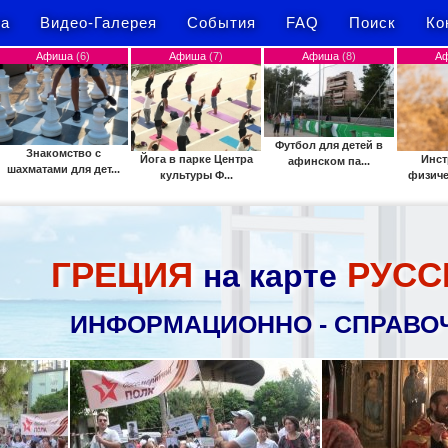
а
Видео-Галерея
События
FAQ
Поиск
Ко
(6)
Афиша
(7)
Афиша
(8)
Афиша
(9)
Футбол для детей в
во с
Йога в парке Центра
Инструктаж по
афинском па...
я дет...
культуры Ф...
физической культ...
ГРЕЦИЯ
РУСС
на карте
ИНФОРМАЦИОННО - СПРАВО