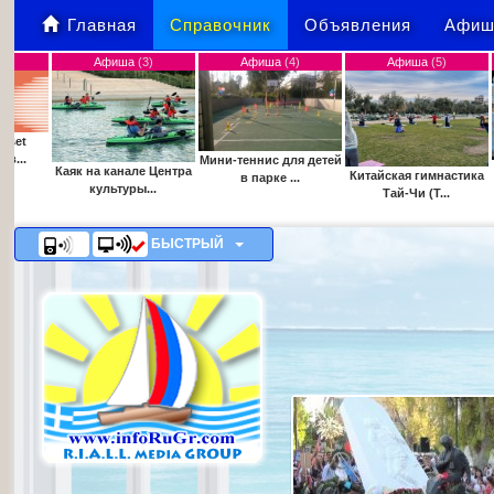
Главная
Справочник
Объявления
Афиш
Афиша
(3)
Афиша
(4)
Афиша
(5)
Афиша
Мини-теннис для детей
Знакомст
 на канале Центра
Китайская гимнастика
в парке ...
шахматами дл
культуры...
Тай-Чи (T...
БЫСТРЫЙ