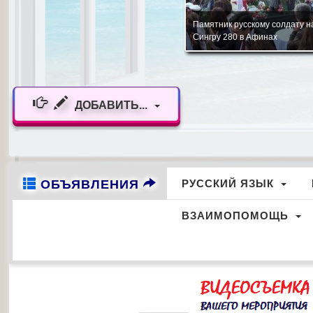
Стелла Памяти русским офицерам и
Танцевальный коллектив Цен
солдатам г. Александруполи
русского языка "Союз" г. Патр
ДОБАВИТЬ...
ОБЪЯВЛЕНИЯ
РУССКИЙ ЯЗЫК
ВЗАИМОПОМОЩЬ