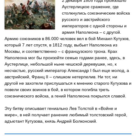
2 декабря 1805 года произошло
Аустерлицкое сражение, где
столкнулись союзнические войска
русского и австрийского
императоров с одной стороны и
армия Наполеона – с другой.
Армию союзников в 86.000 человек вел в бой Михаил Кутузов,
который 7 лет спустя, в 1812 году, выбьет Наполеона из
Москвы, и соответственно – с французского трона. Крах
Наполеона мог бы произойти семью годами ранее, здесь, в
Аустерлице, небольшой ныне чешской деревушке, но, к
несчастью, русский император Александр I был еще молод, а
австрийский, Франц II – слишком нетерпелив. Ни тот, ни
другой не захотели прислушаться к мнению старого Кутузова и
повели своих воинов в бой, в котором погибла треть
союзнического войска, а гений Наполеона покрылся славой.
Эту битву описывает гениально Лев Толстой в «Войне и
мире», в ней получает ранение любимый толстовский герой,
адъютант Кутузова, князь Андрей Болконский.