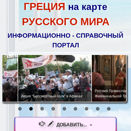
ГРЕЦИЯ
на карте
РУССКОГО МИРА
ИНФОРМАЦИОННО - СПРАВОЧНЫЙ
ПОРТАЛ
Русский Православный Храм 
Акция "Бессмертный полк" в Афинах
Живоначальной Троицы в Афи
ДОБАВИТЬ...