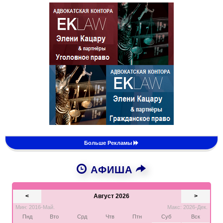
Больше Рекламы
АФИША
<
Август 2026
>
Мин: 2016-Май.
Макс: 2026-Дек.
Пнд
Вто
Срд
Чтв
Птн
Суб
Вск