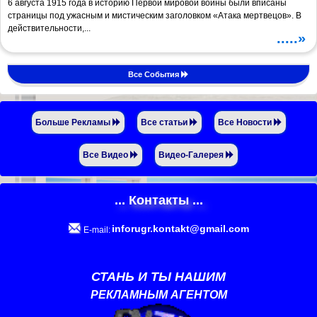
6 августа 1915 года в историю Первой мировой войны были вписаны
страницы под ужасным и мистическим заголовком «Атака мертвецов». В
действительности,...
.....»
Все События
Больше Рекламы
Все статьи
Все Новости
Все Видео
Видео-Галерея
... Контакты ...
inforugr.kontakt@gmail.com
E-mail:
СТАНЬ И ТЫ НАШИМ
РЕКЛАМНЫМ АГЕНТОМ