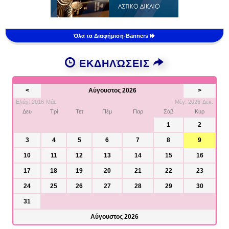
Όλα τα Διαφήμιση-Banners
ΕΚΔΗΛΏΣΕΙΣ
<
Αύγουστος 2026
>
Ελάχ: 2016-Μάι.
Μέγ: 2026-Δεκ.
Δευ
Τρί
Τετ
Πέμ
Παρ
Σάβ
Κυρ
1
2
3
4
5
6
7
8
9
10
11
12
13
14
15
16
17
18
19
20
21
22
23
24
25
26
27
28
29
30
31
Αύγουστος 2026