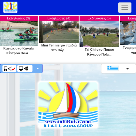
Toggle
naviga
λώσεις
(3)
Εκδηλώσεις
(4)
Εκδηλώσεις
(5)
Εκδηλώσεις
(6)
Mini Tennis για παιδιά
Γνωριμία με το σ
 στο Κανάλι
Tai Chi στο Πάρκο
στο Πάρ...
για παιδι...
ου Πολι...
Κέντρου Πολι...