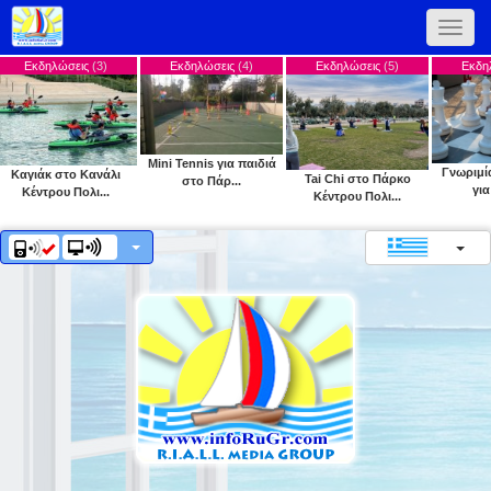
Toggle
naviga
λώσεις
(3)
Εκδηλώσεις
(4)
Εκδηλώσεις
(5)
Εκδηλώσεις
(6)
Mini Tennis για παιδιά
Γνωριμία με το σκ
στο Κανάλι
Tai Chi στο Πάρκο
στο Πάρ...
για παιδι...
ου Πολι...
Κέντρου Πολι...