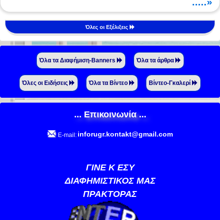
.....»
Όλες οι Εξέλιξεις
Όλα τα Διαφήμιση-Banners
Όλα τα άρθρα
Όλες οι Ειδήσεις
Όλα τα Βίντεο
Βίντεο-Γκαλερί
... Επικοινωνία ...
inforugr.kontakt@gmail.com
E-mail:
ΓΙΝΕ Κ ΕΣΥ
ΔΙΑΦΗΜΙΣΤΙΚΟΣ ΜΑΣ
ΠΡΑΚΤΟΡΑΣ