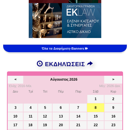
Όλα τα Διαφήμιση-Banners
ΕΚΔΗΛΏΣΕΙΣ
<
Αύγουστος 2026
>
Ελάχ: 2016-Μάι.
Μέγ: 2026-Δεκ.
Δευ
Τρί
Τετ
Πέμ
Παρ
Σάβ
Κυρ
1
2
3
4
5
6
7
8
9
10
11
12
13
14
15
16
17
18
19
20
21
22
23