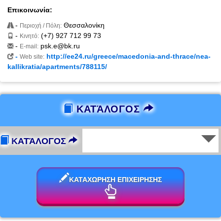
Επικοινωνία:
-
Θεσσαλονίκη
Περιοχή / Πόλη:
-
(+7) 927 712 99 73
Κινητό:
-
psk.e@bk.ru
E-mail:
-
http://ee24.ru/greece/macedonia-and-thrace/nea-
Web site:
kallikratia/apartments/788115/
ΚΑΤΆΛΟΓΟΣ
ΚΑΤΆΛΟΓΟΣ
ΚΑΤΑΧΩΡΗΣΗ ΕΠΙΧΕΙΡΗΣΗΣ