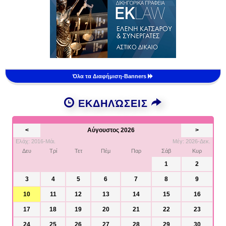
Όλα τα Διαφήμιση-Banners
ΕΚΔΗΛΏΣΕΙΣ
<
Αύγουστος 2026
>
Ελάχ: 2016-Μάι.
Μέγ: 2026-Δεκ.
Δευ
Τρί
Τετ
Πέμ
Παρ
Σάβ
Κυρ
1
2
3
4
5
6
7
8
9
10
11
12
13
14
15
16
17
18
19
20
21
22
23
24
25
26
27
28
29
30