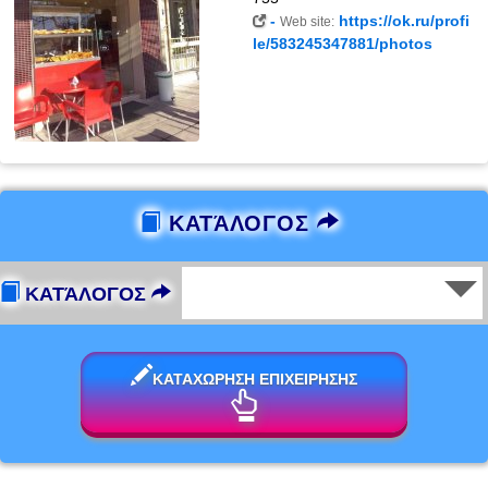
-
https://ok.ru/profi
Web site:
le/583245347881/photos
ΚΑΤΆΛΟΓΟΣ
ΚΑΤΆΛΟΓΟΣ
ΚΑΤΑΧΩΡΗΣΗ ΕΠΙΧΕΙΡΗΣΗΣ