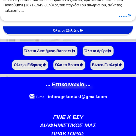
Ποντούμπνι (1871-1949), θρύλος του παγκόσμιου αθλητισμού, ανίκητος
παλαιστής,...
.....»
Όλες οι Εξέλιξεις
Όλα τα Διαφήμιση-Banners
Όλα τα άρθρα
Όλες οι Ειδήσεις
Όλα τα Βίντεο
Βίντεο-Γκαλερί
... Επικοινωνία ...
inforugr.kontakt@gmail.com
E-mail:
ΓΙΝΕ Κ ΕΣΥ
ΔΙΑΦΗΜΙΣΤΙΚΟΣ ΜΑΣ
ΠΡΑΚΤΟΡΑΣ