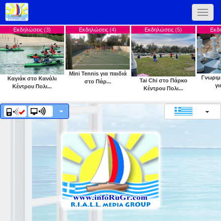
Toggle
naviga
ώσεις
(3)
Εκδηλώσεις
(4)
Εκδηλώσεις
(5)
Εκδηλώσεις
(6)
Mini Tennis για παιδιά
Γνωριμία με το σκ
στο Κανάλι
Tai Chi στο Πάρκο
στο Πάρ...
για παιδι...
υ Πολι...
Κέντρου Πολι...