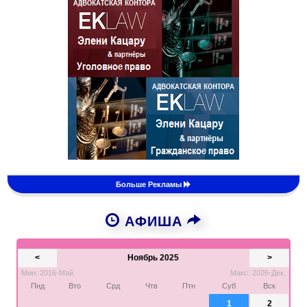
Больше Рекламы
АФИША
<
Ноябрь 2025
>
Мин: 2016-Май.
Макс: 2026-Дек.
Пнд
Вто
Срд
Чтв
Птн
Суб
Вск
1
2