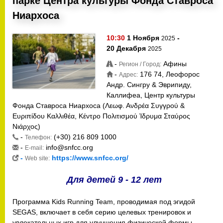
парке Центра культуры Фонда Ставроса
Ниархоса
10:30
1 Ноября
-
2025
20 Декабря
2025
-
Афины
Регион / Город:
-
176 74, Леофорос
Адрес:
Андр. Сингру & Эврипиду,
Каллифеа, Центр культуры
Фонда Ставроса Ниархоса (Λεωφ. Ανδρέα Συγγρού &
Ευριπίδου Καλλιθέα, Κέντρο Πολιτισμού Ίδρυμα Σταύρος
Νιάρχος)
-
(+30) 216 809 1000
Телефон:
-
info@snfcc.org
E-mail:
-
https://www.snfcc.org/
Web site:
Для детей 9 - 12 лет
Программа Kids Running Team, проводимая под эгидой
SEGAS, включает в себя серию целевых тренировок и
увлекательных игр для улучшения физической формы,