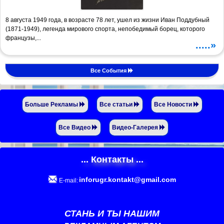
8 августа 1949 года, в возрасте 78 лет, ушел из жизни Иван Поддубный
(1871-1949), легенда мирового спорта, непобедимый борец, которого
французы,...
.....»
Все События
Больше Рекламы
Все статьи
Все Новости
Все Видео
Видео-Галерея
... Контакты ...
inforugr.kontakt@gmail.com
E-mail:
СТАНЬ И ТЫ НАШИМ