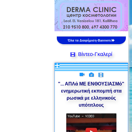
Όλα τα Διαφήμιση-Banners
Βίντεο-Γκαλερί
"... ΑΠΛά ΜΕ ΕΝΘΟΥΣΙΑΣΜό"
ενημερωτική εκπομπή στα
ρωσικά με ελληνικούς
υπότιτλους