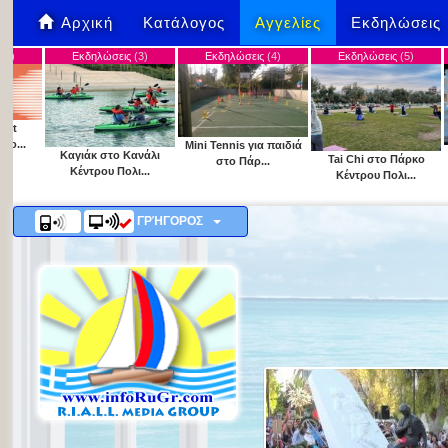
Αρχική
Κατάλογος
Αγγελίες
Εκδηλώσεις
Εκδηλώσεις
(3)
Εκδηλώσεις
(4)
Εκδηλώσεις
(5)
Εκδηλώσ
Mini Tennis για παιδιά
Γνωριμία με
αγιάκ στο Κανάλι
Tai Chi στο Πάρκο
στο Πάρ...
για παι
Κέντρου Πολι...
Κέντρου Πολι...
ΓΡΉΓΟΡΟΣ