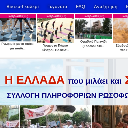
Βίντεο-Γκαλερί
Γεγονότα
FAQ
Αναζήτηση
εις
(6)
Εκδηλώσεις
(7)
Εκδηλώσεις
(8)
Εκδηλώσεις
(9)
Ομαδικό Παιχνίδι
 το σκάκι
Yoga στο Πάρκο
Σύμβουλος άσκησης
(Football Ski...
δι...
Κέντρου Πολιτισ...
στο Πάρκο Κέ...
Η ΕΛΛΑΔΑ
που μιλάει και
ΣΥΛΛΟΓΗ ΠΛΗΡΟΦΟΡΙΩΝ ΡΩΣΟΦΩ