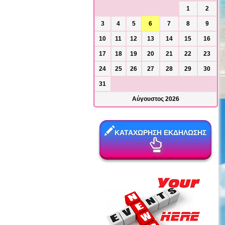
1
2
3
4
5
6
7
8
9
10
11
12
13
14
15
16
17
18
19
20
21
22
23
24
25
26
27
28
29
30
31
Αύγουστος 2026
ΚΑΤΑΧΩΡΗΣΗ ΕΚΔΗΛΩΣΗΣ