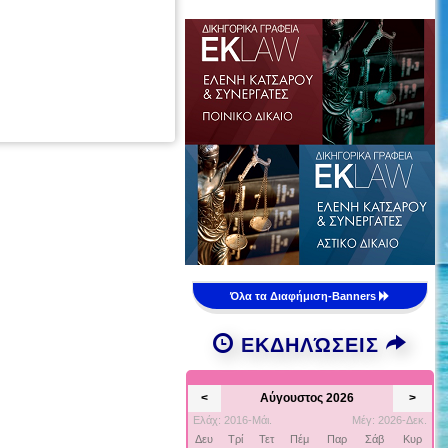
Όλα τα Διαφήμιση-Banners
ΕΚΔΗΛΏΣΕΙΣ
<
Αύγουστος 2026
>
Ελάχ: 2016-Μάι.
Μέγ: 2026-Δεκ.
Δευ
Τρί
Τετ
Πέμ
Παρ
Σάβ
Κυρ