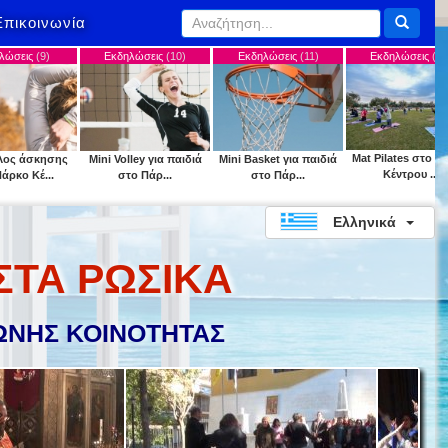
Επικοινωνία
Εκδηλώσεις
(10)
Εκδηλώσεις
(11)
Εκδηλώσεις
(12)
Εκ
Mat Pilates στο Πάρκο
Mini Volley για παιδιά
Mini Basket για παιδιά
"Park 
Κέντρου ...
στο Πάρ...
στο Πάρ...
Ελληνικά
ΣΤΑ ΡΩΣΙΚΑ
ΝΗΣ ΚΟΙΝΟΤΗΤΑΣ