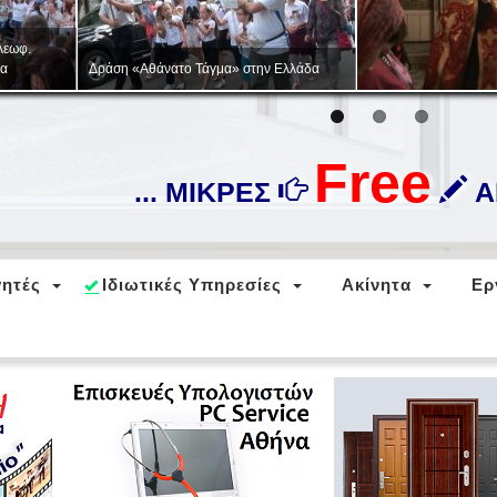
Στρατιωτικό-πατριωτικό παιχνίδι
«ΖΑΡΝΙΤΣΑ»
Free
... ΜΙΚΡΕΣ
ΑΓ
ητές
Ιδιωτικές Υπηρεσίες
Ακίνητα
Ερ