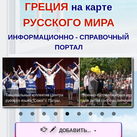
ГРЕЦИЯ
на карте
РУССКОГО МИРА
ИНФОРМАЦИОННО - СПРАВОЧНЫЙ
ПОРТАЛ
Танцевальный коллектив Центра
Военно-патриотическая игра "
русского языка "Союз" г. Патры.
для детей соотечественников
ДОБАВИТЬ...