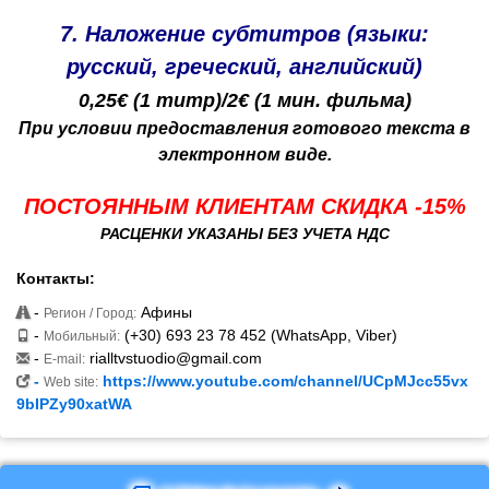
7. Наложение субтитров (языки:
русский, греческий, английский)
0,25€ (1 титр)/2
€ (1 мин. фильма)
При условии предоставления готового текста в
электронном виде.
ПОСТОЯННЫМ КЛИЕНТАМ СКИДКА -15%
РАСЦЕНКИ УКАЗАНЫ БЕЗ УЧЕТА НДС
Контакты:
-
Афины
Регион / Город:
-
(+30) 693 23 78 452 (WhatsApp, Viber)
Мобильный:
-
rialltvstuodio@gmail.com
E-mail:
-
https://www.youtube.com/channel/UCpMJcc55vx
Web site:
9bIPZy90xatWA