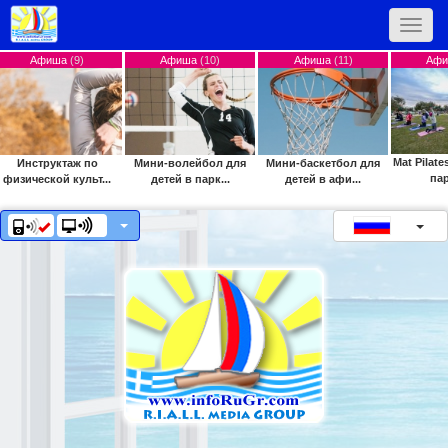
Toggle
naviga
)
Афиша
(10)
Афиша
(11)
Афиша
(12)
Mat Pilates в афинском
 по
Мини-волейбол для
Мини-баскетбол для
парке Ц...
льт...
детей в парк...
детей в афи...