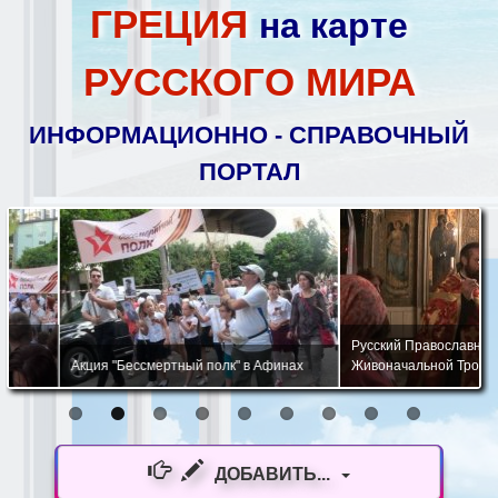
ГРЕЦИЯ
на карте
РУССКОГО МИРА
ИНФОРМАЦИОННО - СПРАВОЧНЫЙ
ПОРТАЛ
Русский Православный Храм 
Акция "Бессмертный полк" в Афинах
Живоначальной Троицы в Афи
ДОБАВИТЬ...