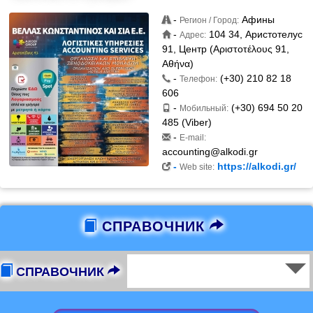
-
Афины
Регион / Город:
-
104 34, Аристотелус
Адрес:
91, Центр (Αριστοτέλους 91,
Αθήνα)
-
(+30) 210 82 18
Телефон:
606
-
(+30) 694 50 20
Мобильный:
485 (Viber)
-
E-mail:
accounting@alkodi.gr
-
https://alkodi.gr/
Web site:
СПРАВОЧНИК
СПРАВОЧНИК