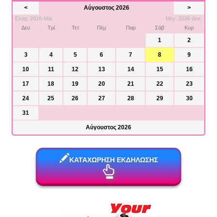
<
Αύγουστος 2026
>
Ελάχ: 2016-Μάι.
Μέγ: 2026-Δεκ.
Δευ
Τρί
Τετ
Πέμ
Παρ
Σάβ
Κυρ
1
2
3
4
5
6
7
8
9
10
11
12
13
14
15
16
17
18
19
20
21
22
23
24
25
26
27
28
29
30
31
Αύγουστος 2026
ΚΑΤΑΧΩΡΗΣΗ ΕΚΔΗΛΩΣΗΣ