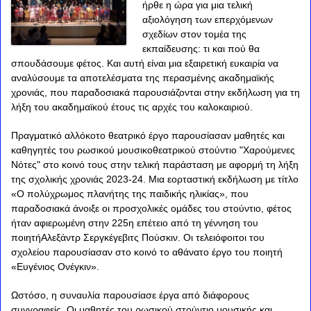
ήρθε η ώρα για μια τελική
αξιολόγηση των επερχόμενων
σχεδίων στον τομέα της
εκπαίδευσης: τι και πού θα
σπουδάσουμε φέτος. Και αυτή είναι μια εξαιρετική ευκαιρία να
αναλύσουμε τα αποτελέσματα της περασμένης ακαδημαϊκής
χρονιάς, που παραδοσιακά παρουσιάζονται στην εκδήλωση για τη
λήξη του ακαδημαϊκού έτους τις αρχές του καλοκαιριού.
Πραγματικό αλλόκοτο θεατρικό έργο παρουσίασαν μαθητές και
καθηγητές του ρωσικού μουσικοθεατρικού στούντιο "Χαρούμενες
Νότες" στο κοινό τους στην τελική παράσταση με αφορμή τη λήξη
της σχολικής χρονιάς 2023-24. Μια εορταστική εκδήλωση με τίτλο
«Ο πολύχρωμος πλανήτης της παιδικής ηλικίας», που
παραδοσιακά άνοιξε οι προσχολικές ομάδες του στούντιο, φέτος
ήταν αφιερωμένη στην 225η επέτειο από τη γέννηση του
ποιητήΑλεξάντρ Σεργκέγεβιτς Πούσκιν. Οι τελειόφοιτοι του
σχολείου παρουσίασαν στο κοινό το αθάνατο έργο του ποιητή
«Ευγένιος Ονέγκιν».
Ωστόσο, η συναυλία παρουσίασε έργα από διάφορους
συγγραφείς. Οι μαθητές του ρωσικού στούντιο μουσικής και