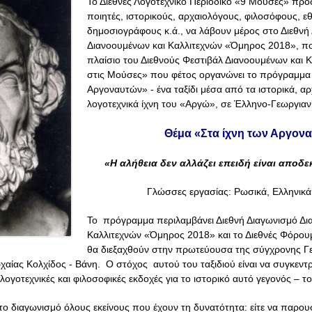
Το Διεθνές Λογοτεχνικό Περιοδικό «9 Μούσες» προσ
ποιητές, ιστορικούς, αρχαιολόγους, φιλοσόφους,
ε
δημοσιογράφους κ.ά., να λάβουν μέρος στο Διεθνή
Διανοουμένων και Καλλιτεχνών «Όμηρος 2018», πο
πλαίσιο του Διεθνούς Φεστιβάλ Διανοουμένων και 
στις Μούσες» που φέτος οργανώνει το πρόγραμμα μ
Αργοναυτών» - ένα ταξίδι μέσα από τα ιστορικά, αρ
λογοτεχνικά ίχνη του «Αργώ», σε Έλληνο-Γεωργι
Θέμα «Στα ίχνη των Αργον
«Η αλήθεια δεν αλλάζει επειδή είναι αποδε
Γλώσσες εργασίας: Ρωσικά, Ελληνικά
Το
πρόγραμμα περιλαμβάνει Διεθνή Διαγωνισμό Δι
Καλλιτεχνών «Όμηρος 2018» και το Διεθνές Φόρου
θα διεξαχθούν στην πρωτεύουσα της σύγχρονης Γεω
χαίας Κολχίδος - Βάνη.
Ο στόχος
αυτού του ταξιδιού είναι να συγκεντ
, λογοτεχνικές και φιλοσοφικές εκδοχές για το ιστορικό αυτό γεγονός – τ
ο διαγωνισμό όλους εκείνους που έχουν τη δυνατότητα: είτε να παρου