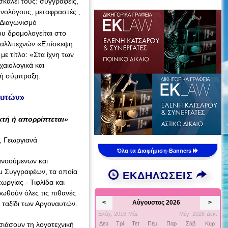
καλεί τους: συγγράφεις,
θνολόγους, μεταφραστές ,
 Διαγωνισμό
υ δρομολογείται στο
Καλλιτεχνών «Επίσκεψη
ε τίτλο: «Στα ίχνη των
χαιολογικά και
ανή σύμπραξη.
αυτών»
κτή ή απορρίπτεται»
, Γεωργιανά
Όλα τα Διαφήμιση-Banners
ανοούμενων και
μ Συγγραφέων, τα οποία
ΕΚΔΗΛΏΣΕΙΣ
ργίας - Τιφλίδα και
ρωθούν όλες τις πιθανές
<
Αύγουστος 2026
>
ο ταξίδι των Αργοναυτών.
Ελάχ: 2016-Μάι.
Μέγ: 2026-Δεκ.
σιάσουν τη λογοτεχνική
Δευ
Τρί
Τετ
Πέμ
Παρ
Σάβ
Κυρ