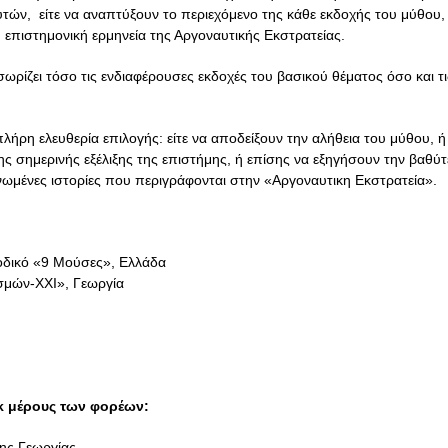
υτών,
είτε να αναπτύξουν το περιεχόμενο της κάθε εκδοχής του μύθου
 επιστημονική ερμηνεία της Αργοναυτικής Εκστρατείας.
σωρίζει τόσο τις ενδιαφέρουσες εκδοχές του βασικού θέματος όσο και τ
λήρη ελευθερία επιλογής: είτε να αποδείξουν την αλήθεια του μύθου, ή
ης σημερινής εξέλιξης της επιστήμης, ή επίσης να εξηγήσουν την βαθύ
νωμένες ιστορίες που περιγράφονται στην «Αργοναυτικη Εκστρατεία».
ιοδικό «9 Μούσες», Ελλάδα
σμών-XXI», Γεωργία
κ μέρους των φορέων:
της Γεωργίας