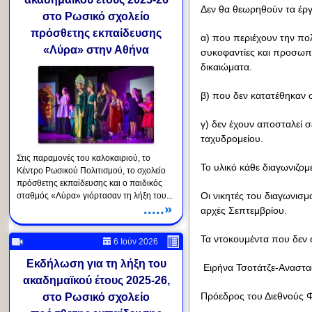
Δεν θα θεωρηθούν τα έργ
στο Ρωσικό σχολείο
πρόσθετης εκπαίδευσης
α) που περιέχουν την πο
«Λύρα» στην Αθήνα
συκοφαντίες και προσωπι
δικαιώματα.
β) που δεν κατατέθηκαν 
γ) δεν έχουν αποσταλεί 
ταχυδρομείου.
Στις παραμονές του καλοκαιριού, το
Το υλικό κάθε διαγωνιζομ
Κέντρο Ρωσικού Πολιτισμού, το σχολείο
πρόσθετης εκπαίδευσης και ο παιδικός
Οι νικητές του διαγωνισ
σταθμός «Λύρα» γιόρτασαν τη λήξη του...
.....»
αρχές Σεπτεμβρίου.
Τα ντοκουμέντα που δεν 
6 Ιούν 2026
Εκδήλωση για τη λήξη του
Ειρήνα Τσοτάτζε-Αναστα
ακαδημαϊκού έτους 2025-26,
Πρόεδρος του Διεθνούς Φ
στο Ρωσικό σχολείο