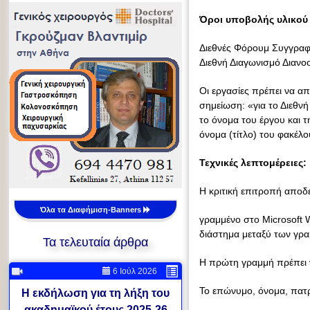
Όροι υποβολής υλικού
Διεθνές Φόρουμ Συγγρα
Διεθνή Διαγωνισμό Διαν
Οι εργασίες πρέπει να α
σημείωση: «για το Διεθν
το όνομα του έργου και 
όνομα (τίτλο) του φακέλο
Τεχνικές λεπτομέρειες:
Η κριτική επιτροπή αποδέ
Όλα τα Διαφήμιση-Banners
γραμμένο στο Microsoft 
διάστημα μεταξύ των γρ
Τα τελευταία άρθρα
Η πρώτη γραμμή πρέπει ν
6 Ιούλ 2026
Το επώνυμο, όνομα, πατρ
Η εκδήλωση για τη λήξη του
ακαδημαϊκού έτους 2025-26