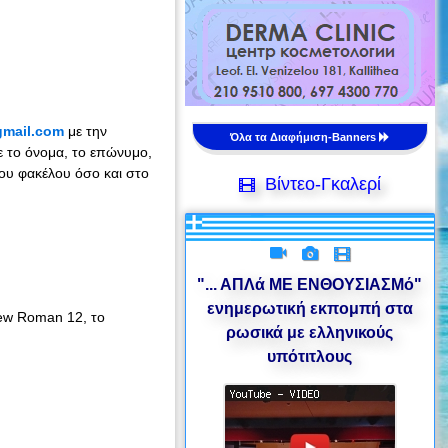
gmail.com
με την
Όλα τα Διαφήμιση-Banners
ε το όνομα, το επώνυμο,
ου φακέλου όσο και στο
Βίντεο-Γκαλερί
"... ΑΠΛά ΜΕ ΕΝΘΟΥΣΙΑΣΜό"
ενημερωτική εκπομπή στα
New Roman 12, το
ρωσικά με ελληνικούς
υπότιτλους