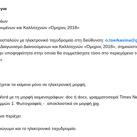
 για
φέων
οουμένων και Καλλιτεχνών «Όμηρος 2018»
ποσταλούν με ηλεκτρονικό ταχυδρομείο στη διεύθυνση:
o.tserkasina@
ή Διαγωνισμό Διανοούμενων και Καλλιτεχνών «Όμηρος 2018», σημειώστ
την υποψηφιότητα στην οποία θα συμμετάσχετε τόσο στο περιεχόμενο τ
υ.
χεται τα κείμενα μόνο σε ηλεκτρονική μορφή,
Word με τη μορφή κειμενογράφων: doc ή docx, γραμματοσειρά Times 
αμμών 1. Φωτογραφείς -
αποκλειστικά σε μορφή jpg.
α περιέχει:
ώνυμο και το ηλεκτρονικό ταχυδρομείο.