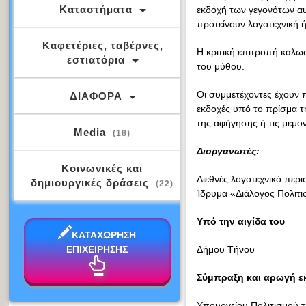
Καταστήματα
εκδοχή των γεγονότων α
προτείνουν λογοτεχνική ή
Καφετέριες, ταβέρνες,
Η κριτική επιτροπή καλω
εστιατόρια
του μύθου.
Οι συμμετέχοντες έχουν π
ΔΙΑΦΟΡΑ
εκδοχές υπό το πρίσμα τ
της αφήγησης ή τις μεμο
Media
(18)
Διοργανωτές:
Κοινωνικές και
Διεθνές λογοτεχνικό περ
δημιουργικές δράσεις
(22)
Ίδρυμα «Διάλογος Πολιτι
Υπό την αιγίδα του
ΚΑΤΑΧΩΡΗΣΗ
ΕΠΙΧΕΙΡΗΣΗΣ
Δήμου Τήνου
Σύμπραξη και αρωγή ε
Υπουργείου Πολιτισμού 