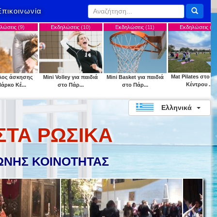
Επικοινωνία
Εκδηλώσεις
(10)
Εκδηλώσεις
(11)
Εκδηλώσεις
(12)
Εκδ
Mat Pilates στο Πάρκο
Mini Volley για παιδιά
Mini Basket για παιδιά
"Park y
Κέντρου ...
στο Πάρ...
στο Πάρ...
Κ
Ελληνικά
ΣΤΑ ΡΩΣΙΚΑ
ΝΗΣ ΚΟΙΝΟΤΗΤΑΣ