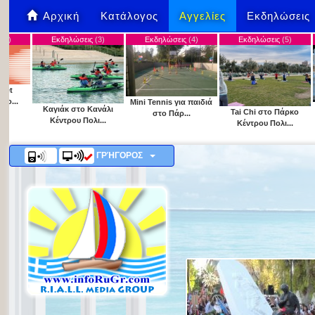
Αρχική
Κατάλογος
Αγγελίες
Εκδηλώσεις
Εκδηλώσεις
(3)
Εκδηλώσεις
(4)
Εκδηλώσεις
(5)
Εκδηλώσε
Mini Tennis για παιδιά
Γνωριμία με 
γιάκ στο Κανάλι
Tai Chi στο Πάρκο
στο Πάρ...
για παιδι
έντρου Πολι...
Κέντρου Πολι...
ΓΡΉΓΟΡΟΣ