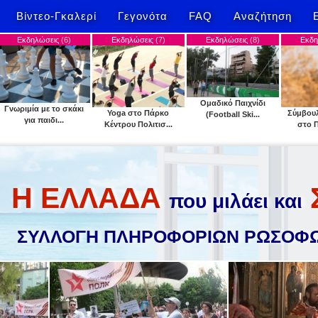
Βίντεο-Γκαλερί
Γεγονότα
FAQ
Αναζήτηση
ις
(6)
Εκδηλώσεις
(7)
Εκδηλώσεις
(8)
Εκδηλώσεις
(9)
Ομαδικό Παιχνίδι
το σκάκι
Yoga στο Πάρκο
Σύμβουλος άσκησης
(Football Ski...
...
Κέντρου Πολιτισ...
στο Πάρκο Κέ...
Η ΕΛΛΑΔΑ
που μιλάει και
ΣΥΛΛΟΓΗ ΠΛΗΡΟΦΟΡΙΩΝ ΡΩΣΟΦΩ