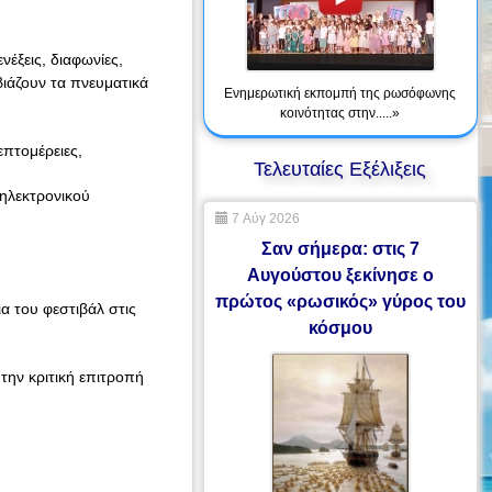
ενέξεις, διαφωνίες,
βιάζουν τα πνευματικά
Ενημερωτική εκπομπή της ρωσόφωνης
κοινότητας στην.....»
επτομέρειες,
Τελευταίες Εξέλιξεις
 ηλεκτρονικού
7 Αύγ 2026
Σαν σήμερα: στις 7
Αυγούστου ξεκίνησε ο
πρώτος «ρωσικός» γύρος του
α του φεστιβάλ στις
κόσμου
την κριτική επιτροπή