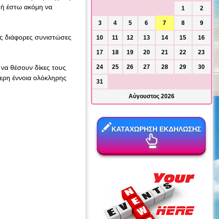
, ή έστω ακόμη να
1
2
3
4
5
6
7
8
9
ις διάφορες συνιστώσες
10
11
12
13
14
15
16
17
18
19
20
21
22
23
 να θέσουν δίκες τους
24
25
26
27
28
29
30
τερη έννοια ολόκληρης
31
Αύγουστος 2026
ΚΑΤΑΧΩΡΗΣΗ ΕΚΔΗΛΩΣΗΣ