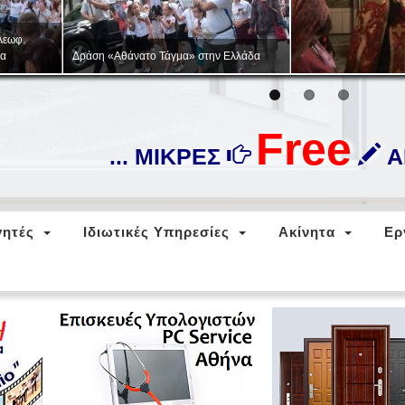
Στρατιωτικό-πατριωτικό παιχνίδι
«ΖΑΡΝΙΤΣΑ»
Free
... ΜΙΚΡΕΣ
ΑΓ
γητές
Ιδιωτικές Υπηρεσίες
Ακίνητα
Ερ