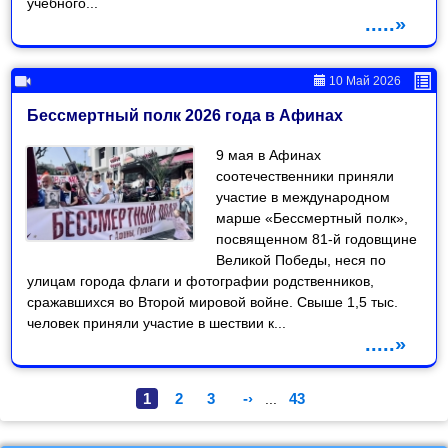
учебного...
.....»
10 Май 2026
Бессмертный полк 2026 года в Афинах
9 мая в Афинах
соотечественники приняли
участие в международном
марше «Бессмертный полк»,
посвященном 81-й годовщине
Великой Победы, неся по
улицам города флаги и фотографии родственников,
сражавшихся во Второй мировой войне. Свыше 1,5 тыс.
человек приняли участие в шествии к...
.....»
1
2
3
-›
43
...