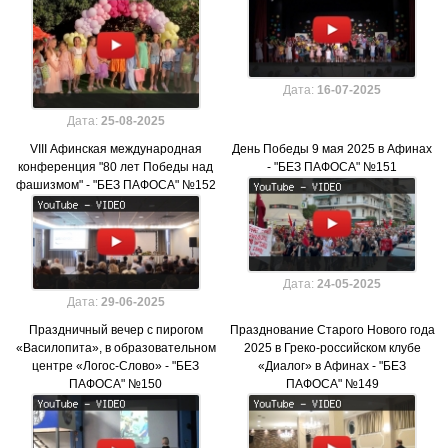
Дата:
16-07-2025
Дата:
25-08-2025
VIII Афинская международная
День Победы 9 мая 2025 в Афинах
конференция "80 лет Победы над
- "БЕЗ ПАФОСА" №151
фашизмом" - "БЕЗ ПАФОСА" №152
Дата:
24-05-2025
Дата:
29-06-2025
Праздничный вечер с пирогом
Празднование Старого Нового года
«Василопита», в образовательном
2025 в Греко-российском клубе
центре «Логос-Слово» - "БЕЗ
«Диалог» в Афинах - "БЕЗ
ПАФОСА" №150
ПАФОСА" №149