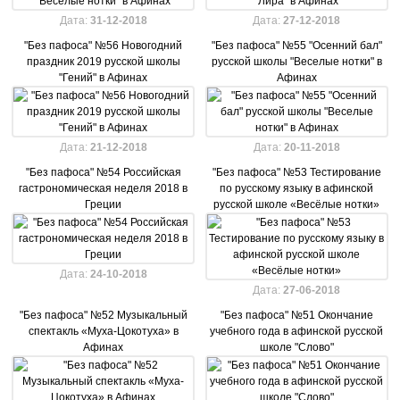
Дата:
31-12-2018
Дата:
27-12-2018
"Без пафоса" №56 Новогодний
"Без пафоса" №55 "Осенний бал"
праздник 2019 русской школы
русской школы "Веселые нотки" в
"Гений" в Афинах
Афинах
Дата:
21-12-2018
Дата:
20-11-2018
"Без пафоса" №54 Российская
"Без пафоса" №53 Тестирование
гастрономическая неделя 2018 в
по русскому языку в афинской
Греции
русской школе «Весёлые нотки»
Дата:
24-10-2018
Дата:
27-06-2018
"Без пафоса" №52 Музыкальный
"Без пафоса" №51 Окончание
спектакль «Муха-Цокотуха» в
учебного года в афинской русской
Афинах
школе "Слово"