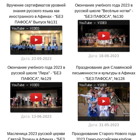
Вручение сертификатов уровней
Окончание учебного года 2023 в
знания русского языка как
русской школе "Весёлые нотки" -
иностранного в Афинах - "БЕЗ
"БЕЗ ПАФОСА", №130
ПАФОСА" Выпуск №131
Дата:
18-06-2023
Дата:
23-09-2023
Окончание учебного года 2023 в
Празднование дня Славянской
русской школе "Лира" - "БЕЗ
письменности и культуры в Афинах
ПАФОСА", №129
- "БЕЗ ПАФОСА", №128
Дата:
13-06-2023
Дата:
31-05-2023
Масленица 2023 русской церкви
Празднование Старого Нового года
Святой Троицы в Афинах - "БЕЗ
2023 Греко-российским клубом