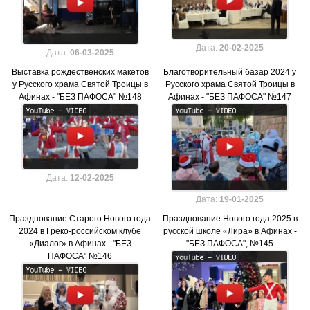
Дата:
20-02-2025
Дата:
06-03-2025
Выставка рождественских макетов
Благотворительный базар 2024 у
у Русского храма Святой Троицы в
Русского храма Святой Троицы в
Афинах - "БЕЗ ПАФОСА" №148
Афинах - "БЕЗ ПАФОСА" №147
Дата:
12-02-2025
Дата:
19-01-2025
Празднование Старого Нового года
Празднование Нового года 2025 в
2024 в Греко-российском клубе
русской школе «Лира» в Афинах -
«Диалог» в Афинах - "БЕЗ
"БЕЗ ПАФОСА", №145
ПАФОСА" №146