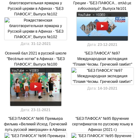
благотворительная ярмарка у
Греции - "БЕЗ ПАФОСА... απλά με
Русской церкви в Афинах - "БЕЗ
ενθουσιασμό", Выпуск №101
ПАФОСА", Выпуск №102
Дата:
31-12-2021
Дата:
23-12-2021
Осенний бал 2021 в русской школе
"БЕЗ ПАФОСА" №97
"Весёлые нотки" в Афинах - "БЕЗ
Международная экспедиция
ПАФОСА", Выпуск №100
"Пламя Чесмы. Греческий гамбит"
Дата:
14-10-2021
Дата:
23-11-2021
"БЕЗ ПАФОСА" №96 Премьера
"БЕЗ ПАФОСА" №95 Вручение
фильма «Великий Исход. Греческий
сертификатов по русскому языку в
путь русской эмиграции» в Афинах
Афинах (2021 г.)