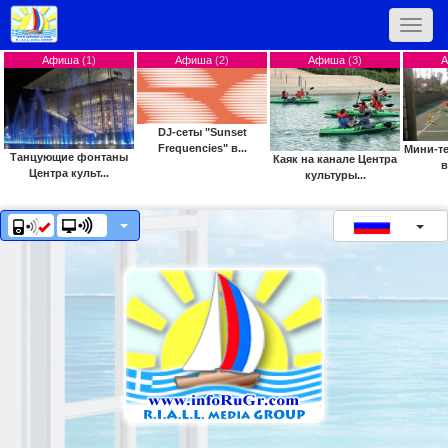
Toggle
naviga
Афиша
(1)
Афиша
(2)
Афиша
(3)
DJ-сеты "Sunset
Frequencies" в...
Мини-те
Танцующие фонтаны
Каяк на канале Центра
в
Центра культ...
культуры...