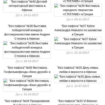
«СТОГЛАВЕ» в Греции
Дата:
19-11-2017
Дата:
04-11-2017
"Без пафоса" №38 Выставка
"Без пафоса" №37 Кубок
победителей конкурса
Александра Невского по шахматам
фотожурналистики имени Андрея
в Греции
Стенина в Афинах
Дата:
23-10-2017
Дата:
28-10-2017
"Без пафоса" №36 Фестиваль
"Без пафоса" №35 День семьи,
Госфильмофонда «Кино друзей» в
любви и верности в Афинах
Греции
Дата:
12-07-2017
Дата:
15-10-2017
"Без пафоса" №34 Празднование
"Без пафоса" №33 VI Военно-