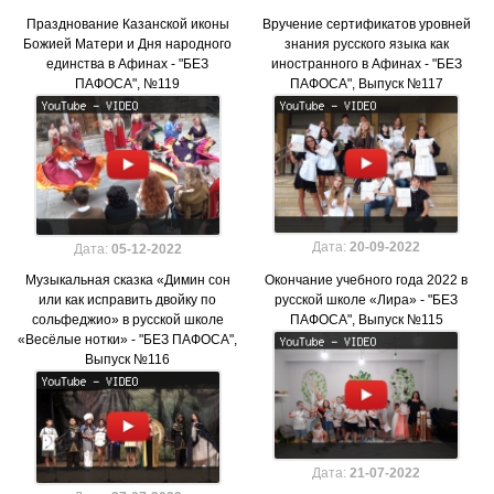
Празднование Казанской иконы
Вручение сертификатов уровней
Божией Матери и Дня народного
знания русского языка как
единства в Афинах - "БЕЗ
иностранного в Афинах - "БЕЗ
ПАФОСА", №119
ПАФОСА", Выпуск №117
Дата:
20-09-2022
Дата:
05-12-2022
Музыкальная сказка «Димин сон
Окончание учебного года 2022 в
или как исправить двойку по
русской школе «Лира» - "БЕЗ
сольфеджио» в русской школе
ПАФОСА", Выпуск №115
«Весёлые нотки» - "БЕЗ ПАФОСА",
Выпуск №116
Дата:
21-07-2022