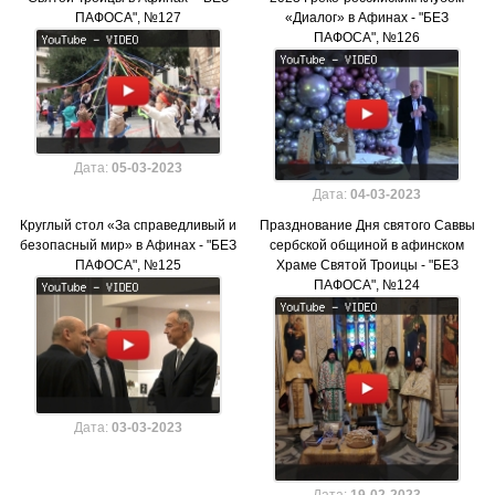
ПАФОСА", №127
«Диалог» в Афинах - "БЕЗ
ПАФОСА", №126
Дата:
05-03-2023
Дата:
04-03-2023
Круглый стол «За справедливый и
Празднование Дня святого Саввы
безопасный мир» в Афинах - "БЕЗ
сербской общиной в афинском
ПАФОСА", №125
Храме Святой Троицы - "БЕЗ
ПАФОСА", №124
Дата:
03-03-2023
Дата:
19-02-2023