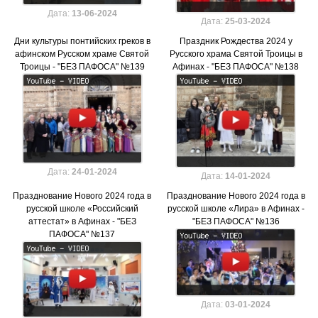
Дата:
13-06-2024
Дата:
25-03-2024
Дни культуры понтийских греков в
Праздник Рождества 2024 у
афинском Русском храме Святой
Русского храма Святой Троицы в
Троицы - "БЕЗ ПАФОСА" №139
Афинах - "БЕЗ ПАФОСА" №138
Дата:
24-01-2024
Дата:
14-01-2024
Празднование Нового 2024 года в
Празднование Нового 2024 года в
русской школе «Российский
русской школе «Лира» в Афинах -
аттестат» в Афинах - "БЕЗ
"БЕЗ ПАФОСА" №136
ПАФОСА" №137
Дата:
03-01-2024