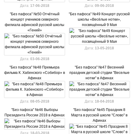
Дата:
17-06-2018
Дата:
09-06-2018
"Без пафоса" №50 Отчётный
"Без пафоса" №49 Концерт русской
концерт учеников северного
школы «Весёлые нотки»,
филиала афинской русской школы
посвящённый 9 Мая
«Гений»
Дата:
13-05-2018
Дата:
03-06-2018
"Без пафоса" №48 Премьера
"Без пафоса" №47 Весенний
фильма К. Хабенского «Собибор» в
праздник детской студии "Веселые
Афинах
нотки" в Афинах
Дата:
08-05-2018
Дата:
18-04-2018
"Без пафоса" №46 Выборы
"Без пафоса" №45 Праздник 8
Президента России 2018 в Афинах
Марта в русской школе "Слово" в
Афинах
Дата:
18-03-2018