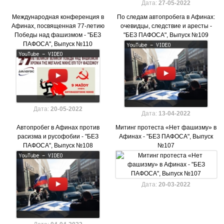
Дата:
27-05-2022
Международная конференция в
По следам автопробега в Афинах:
Афинах, посвященная 77-летию
очевидцы, следствие и аресты -
Победы над фашизмом - "БЕЗ
"БЕЗ ПАФОСА", Выпуск №109
ПАФОСА", Выпуск №110
Дата:
20-05-2022
Дата:
13-04-2022
Автопробег в Афинах против
Митинг протеста «Нет фашизму» в
расизма и русофобии - "БЕЗ
Афинах - "БЕЗ ПАФОСА", Выпуск
ПАФОСА", Выпуск №108
№107
Дата:
20-03-2022