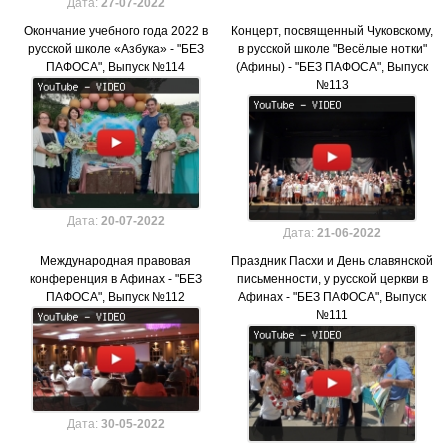
Дата:
27-07-2022
Окончание учебного года 2022 в
Концерт, посвященный Чуковскому,
русской школе «Азбука» - "БЕЗ
в русской школе "Весёлые нотки"
ПАФОСА", Выпуск №114
(Афины) - "БЕЗ ПАФОСА", Выпуск
№113
Дата:
20-07-2022
Дата:
21-06-2022
Международная правовая
Праздник Пасхи и День славянской
конференция в Афинах - "БЕЗ
письменности, у русской церкви в
ПАФОСА", Выпуск №112
Афинах - "БЕЗ ПАФОСА", Выпуск
№111
Дата:
30-05-2022