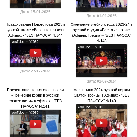
Дата:
15-01-2025
Дата:
01-01-2025
Празднование Нового года 2025 в
Окончание учебного года 2023-24 в
русской школе «Весёлые нотки» в
русской студии «Веселые нотки»
Афинах - "БЕЗ ПАФОСА" №144
(Афины, Греция) - "БЕЗ ПАФОСА"
№143
Дата:
27-12-2024
Дата:
01-09-2024
Презентация толкового словаря
Масленица 2024 русской церкви
«Греческие корни в русской
Святой Троицы в Афинах - "БЕЗ
словесности» в Афинах - "БЕЗ
ПАФОСА" №140
ПАФОСА" №141